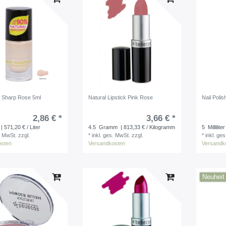
sh Sharp Rose 5ml
Natural Lipstick Pink Rose
Nail Polis
2,86 € *
3,66 € *
| 571,20 € / Liter
4.5
Gramm
| 813,33 € / Kilogramm
5
Milliliter
. MwSt.
zzgl.
*
inkl. ges. MwSt.
zzgl.
*
inkl. ge
osten
Versandkosten
Versandk
Neuheit