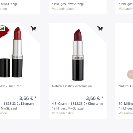
. MwSt.
zzgl.
*
inkl. ges. MwSt.
zzgl.
*
inkl. ge
osten
Versandkosten
Versandk
kel
pstick Just Red
Natural Lipstick watermelon
Natural 
3,66 € *
3,66 € *
mm
| 813,33 € / Kilogramm
4.5
Gramm
| 813,33 € / Kilogramm
30
Millilit
. MwSt.
zzgl.
*
inkl. ges. MwSt.
zzgl.
*
inkl. ge
osten
Versandkosten
Versandk