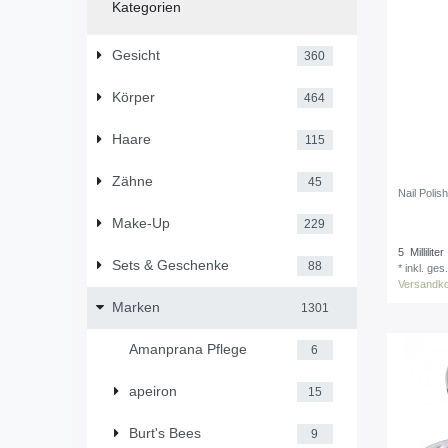
Kategorien
Gesicht
360
Körper
464
Haare
115
Zähne
45
Nail Poli
Make-Up
229
5
Milliliter
Sets & Geschenke
88
*
inkl. ges
Versandk
Marken
1301
Amanprana Pflege
6
apeiron
15
Burt's Bees
9