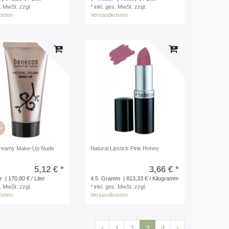
s. MwSt.
zzgl.
*
inkl. ges. MwSt.
zzgl.
osten
Versandkosten
Creamy Make-Up Nude
Natural Lipstick Pink Honey
5,12 € *
3,66 € *
er
| 170,80 € / Liter
4.5
Gramm
| 813,33 € / Kilogramm
s. MwSt.
zzgl.
*
inkl. ges. MwSt.
zzgl.
osten
Versandkosten
1
2
3
4