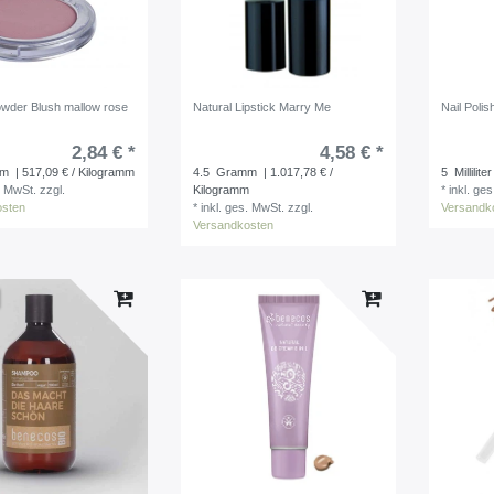
owder Blush mallow rose
Natural Lipstick Marry Me
Nail Poli
2,84 € *
4,58 € *
mm
| 517,09 € / Kilogramm
4.5
Gramm
| 1.017,78 € /
5
Milliliter
. MwSt.
zzgl.
Kilogramm
*
inkl. ge
osten
*
inkl. ges. MwSt.
zzgl.
Versandk
Versandkosten