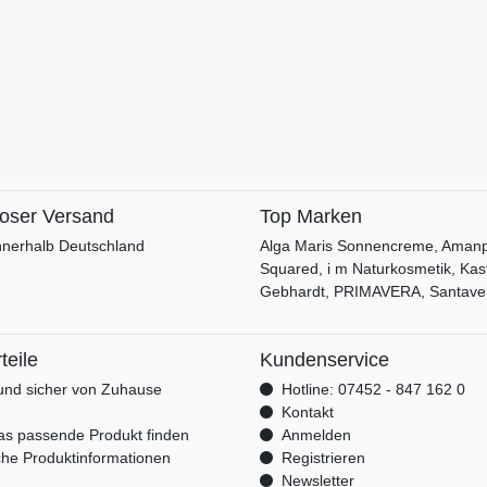
loser Versand
Top Marken
nnerhalb Deutschland
Alga Maris Sonnencreme, Amanpr
Squared, i m Naturkosmetik, Kas
Gebhardt, PRIMAVERA, Santave
teile
Kundenservice
nd sicher von Zuhause
Hotline: 07452 - 847 162 0
n
Kontakt
as passende Produkt finden
Anmelden
che Produktinformationen
Registrieren
Newsletter