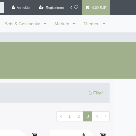
Anmelden
Registrieren
0
0,00 EUR
Sets & Geschenke
Marken
Themen
Filter
1
2
3
4