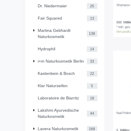
Shampoo 
Dr. Niedermaier
25
Fair Squared
13
500
Millili
*
inkl. ges
Martina Gebhardt
Versandk
138
Naturkosmetik
Hydrophil
14
i+m Naturkosmetik Berlin
33
Kastenbein & Bosch
22
Klar Naturseifen
5
Laboratoire de Biarritz
18
Lakshmi Ayurvedische
Nail Poli
44
Naturkosmetik
Lavera Naturkosmetik
168
5
Milliliter