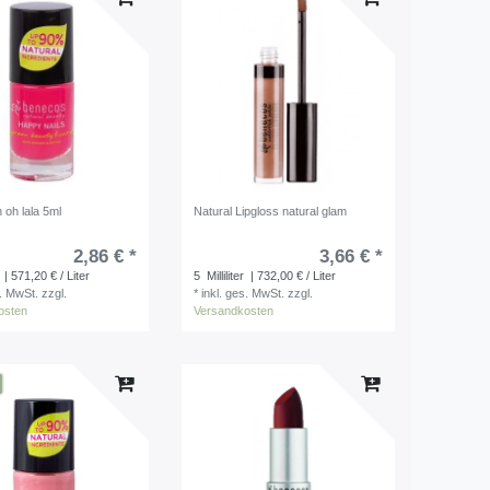
h oh lala 5ml
Natural Lipgloss natural glam
2,86 € *
3,66 € *
| 571,20 € / Liter
5
Milliliter
| 732,00 € / Liter
s. MwSt.
zzgl.
*
inkl. ges. MwSt.
zzgl.
osten
Versandkosten