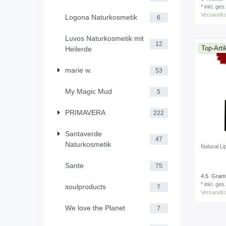
*
inkl. ges
Versandk
Logona Naturkosmetik
6
Luvos Naturkosmetik mit
12
Top-Arti
Heilerde
marie w.
53
My Magic Mud
5
PRIMAVERA
222
Santaverde
47
Naturkosmetik
Natural Li
Sante
75
4.5
Gra
*
inkl. ges
soulproducts
7
Versandk
We love the Planet
7