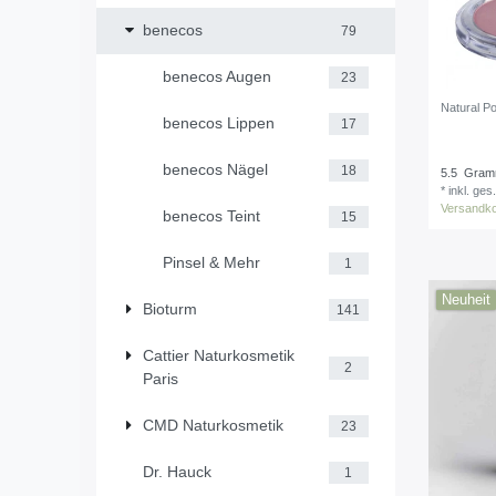
benecos
79
benecos Augen
23
Natural P
benecos Lippen
17
benecos Nägel
18
5.5
Gra
*
inkl. ges
Versandk
benecos Teint
15
Pinsel & Mehr
1
Neuheit
Bioturm
141
Cattier Naturkosmetik
2
Paris
CMD Naturkosmetik
23
Dr. Hauck
1