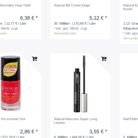
Normales Haar Hanf
Natural BB Cream beige
Natural E
brown
6,38 € *
5,12 € *
ter
| 12,77 € / Liter
30
Milliliter
| 170,80 € / Liter
1.13
Gr
. MwSt.
zzgl.
*
inkl. ges. MwSt.
zzgl.
Kilogram
osten
Versandkosten
*
inkl. ge
Versandk
sh hot summer 5ml
Natural Mascara Super Long
Nail Polis
Lashes
2,86 € *
3,55 € *
| 571,20 € / Liter
8
Milliliter
| 444,00 € / Liter
5
Milliliter