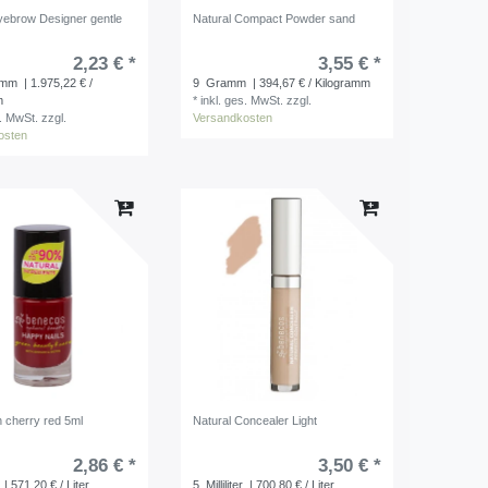
yebrow Designer gentle
Natural Compact Powder sand
2,23 € *
3,55 € *
amm
| 1.975,22 € /
9
Gramm
| 394,67 € / Kilogramm
m
*
inkl. ges. MwSt.
zzgl.
s. MwSt.
zzgl.
Versandkosten
osten
h cherry red 5ml
Natural Concealer Light
2,86 € *
3,50 € *
| 571,20 € / Liter
5
Milliliter
| 700,80 € / Liter