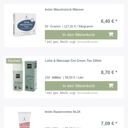
Intim Waschstück Männer
6,40 € *
50
Gramm
| 127,92 € / Kilogramm
In den Warenkorb
*
inkl. ges. MwSt.
zzgl.
Versandkosten
Neuheit
Lube & Massage Gel Green Tea 150ml
8,70 € *
150
Milliliter
| 58,00 € / Liter
In den Warenkorb
*
inkl. ges. MwSt.
zzgl.
Versandkosten
Intim Rasiercreme Nr.24
7,09 € *