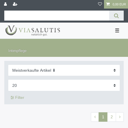
0,00 EUR
☰
Intimpflege
Filter
1
2