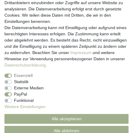
Drittanbietern einzubinden oder Zugriffe auf unsere Website zu
Hotline: 07452 - 847 162 0
analysieren. Die Datenverarbeitung erfolgt erst durch gesetzte
Kontakt
Cookies. Wir teilen diese Daten mit Dritten, die wir in den
Anmelden
Einstellungen benennen.
Registrieren
Die Datenverarbeitung kann mit Einwilligung oder aufgrund eines
Newsletter
berechtigten Interesses erfolgen. Die Zustimmung kann erteilt
Versand & Lieferung
oder abgelehnt werden. Es besteht das Recht, nicht einzuwilligen
Zahlungsarten
und die Einwilligung zu einem späteren Zeitpunkt zu ändern oder
viasalutis
zu widerrufen. Beachten Sie unser
Impressum
und weitere
Mehr zu viasalutis
Hinweise zur Verwendung personenbezogener Daten in unserer
Beratungscenter Haut
Daten­schutz­erklärung
.
Beratungscenter Haar
Essenziell
News
Statistik
Beliebte Produkte (Top 20)
Externe Medien
PayPal
Funktional
Weitere Einstellungen
Impressum
Daten­schutz­erklärung
AGB
Alle akzeptieren
Widerrufs­recht
Kontakt
Alle ablehnen