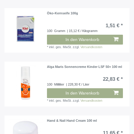
Öko-Kernseife 100g
1,51 € *
100
Gramm
| 15,12 € / Kilogramm
In den Warenkorb
*
inkl. ges. MwSt.
zzgl.
Versandkosten
Alga Maris Sonnencreme Kinder LSF 50+ 100 ml
22,83 € *
100
Milliliter
| 228,30 € / Liter
In den Warenkorb
*
inkl. ges. MwSt.
zzgl.
Versandkosten
Hand & Nail Hand Cream 100 ml
11,65 € *