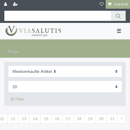
0,00 EUR
☰
Körper
Filter
11
12
13
14
15
16
17
18
19
20
21