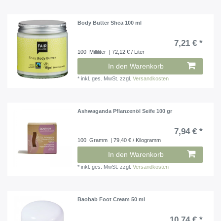
Body Butter Shea 100 ml
7,21 € *
100
Milliliter
| 72,12 € / Liter
In den Warenkorb
*
inkl. ges. MwSt.
zzgl.
Versandkosten
Ashwaganda Pflanzenöl Seife 100 gr
7,94 € *
100
Gramm
| 79,40 € / Kilogramm
In den Warenkorb
*
inkl. ges. MwSt.
zzgl.
Versandkosten
Baobab Foot Cream 50 ml
10,74 € *