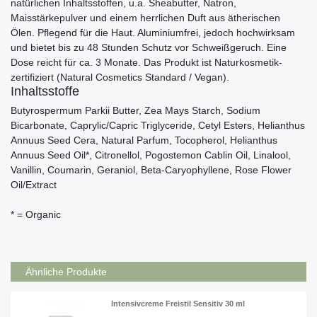
natürlichen Inhaltsstoffen, u.a. Sheabutter, Natron,
Maisstärkepulver und einem herrlichen Duft aus ätherischen
Ölen. Pflegend für die Haut. Aluminiumfrei, jedoch hochwirksam
und bietet bis zu 48 Stunden Schutz vor Schweißgeruch. Eine
Dose reicht für ca. 3 Monate. Das Produkt ist Naturkosmetik-
zertifiziert (Natural Cosmetics Standard / Vegan).
Inhaltsstoffe
Butyrospermum Parkii Butter, Zea Mays Starch, Sodium
Bicarbonate, Caprylic/Capric Triglyceride, Cetyl Esters, Helianthus
Annuus Seed Cera, Natural Parfum, Tocopherol, Helianthus
Annuus Seed Oil*, Citronellol, Pogostemon Cablin Oil, Linalool,
Vanillin, Coumarin, Geraniol, Beta-Caryophyllene, Rose Flower
Oil/Extract
* = Organic
Ähnliche Produkte
Intensivcreme Freistil Sensitiv 30 ml