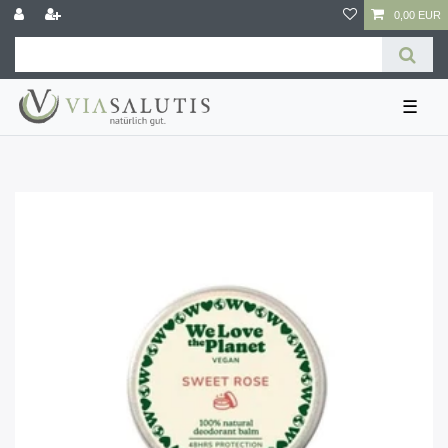
0,00 EUR
☰