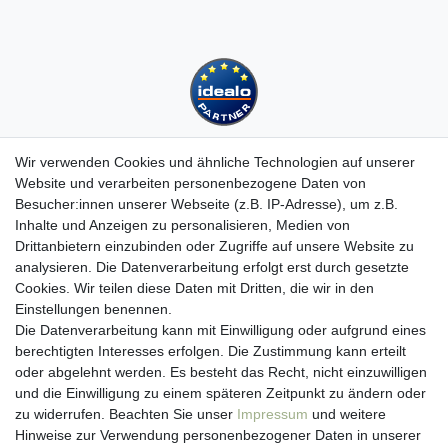
Wir verwenden Cookies und ähnliche Technologien auf unserer
Website und verarbeiten personenbezogene Daten von
Besucher:innen unserer Webseite (z.B. IP-Adresse), um z.B.
Kundenservice
Inhalte und Anzeigen zu personalisieren, Medien von
Drittanbietern einzubinden oder Zugriffe auf unsere Website zu
Hotline: 07452 - 847 162 0
analysieren. Die Datenverarbeitung erfolgt erst durch gesetzte
Kontakt
Cookies. Wir teilen diese Daten mit Dritten, die wir in den
Anmelden
Einstellungen benennen.
Registrieren
Die Datenverarbeitung kann mit Einwilligung oder aufgrund eines
Newsletter
berechtigten Interesses erfolgen. Die Zustimmung kann erteilt
Versand & Lieferung
oder abgelehnt werden. Es besteht das Recht, nicht einzuwilligen
Zahlungsarten
und die Einwilligung zu einem späteren Zeitpunkt zu ändern oder
viasalutis
zu widerrufen. Beachten Sie unser
Impressum
und weitere
Mehr zu viasalutis
Hinweise zur Verwendung personenbezogener Daten in unserer