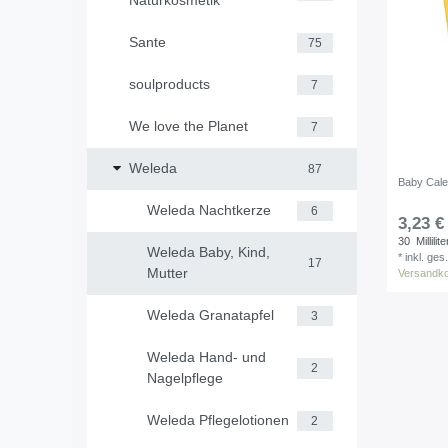
Naturkosmetik
Sante
75
soulproducts
7
We love the Planet
7
Weleda
87
Baby Cale
Weleda Nachtkerze
6
3,23 €
30
Millilite
Weleda Baby, Kind,
*
inkl. ges
17
Mutter
Versandk
Weleda Granatapfel
3
Weleda Hand- und
2
Nagelpflege
Weleda Pflegelotionen
2