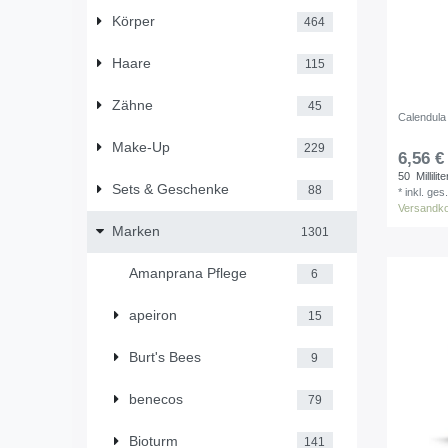
Körper
464
Haare
115
Zähne
45
Calendula
Make-Up
229
6,56 €
50
Millilite
Sets & Geschenke
88
*
inkl. ges
Versandk
Marken
1301
Amanprana Pflege
6
apeiron
15
Burt's Bees
9
benecos
79
Bioturm
141