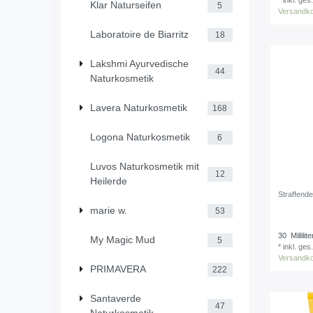
*
inkl. ges
Klar Naturseifen
5
Versandk
Laboratoire de Biarritz
18
Lakshmi Ayurvedische
44
Naturkosmetik
Lavera Naturkosmetik
168
Logona Naturkosmetik
6
Luvos Naturkosmetik mit
12
Heilerde
Straffend
marie w.
53
30
Millilite
My Magic Mud
5
*
inkl. ges
Versandk
PRIMAVERA
222
Santaverde
47