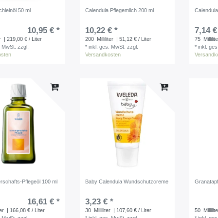
hleinöl 50 ml
Calendula Pflegemilch 200 ml
Calendul
10,95 € *
10,22 € *
7,14 €
r
| 219,00 € / Liter
200
Milliliter
| 51,12 € / Liter
75
Millilit
. MwSt.
zzgl.
*
inkl. ges. MwSt.
zzgl.
*
inkl. ge
osten
Versandkosten
Versandk
schafts-Pflegeöl 100 ml
Baby Calendula Wundschutzcreme
Granatapf
16,61 € *
3,23 € *
ter
| 166,08 € / Liter
30
Milliliter
| 107,60 € / Liter
50
Millilit