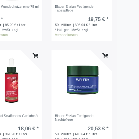
a Wundschutzcreme 75 ml
Blauer Enzian Festigende
Tagespflege
 *
19,75 € *
er
| 95,20 € / Liter
50
Milliliter
| 395,04 € / Liter
s. MwSt.
zzgl.
*
inkl. ges. MwSt.
zzgl.
osten
Versandkosten
el Straffendes Gesichtsöl
Blauer Enzian Festigende
Nachtpflege
18,06 € *
20,53 € *
er
| 361,20 € / Liter
50
Milliliter
| 410,64 € / Liter