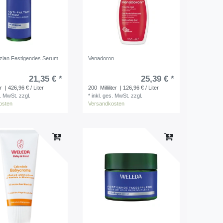
nzian Festigendes Serum
Venadoron
21,35 € *
25,39 € *
er
| 426,96 € / Liter
200
Milliliter
| 126,96 € / Liter
s. MwSt.
zzgl.
*
inkl. ges. MwSt.
zzgl.
osten
Versandkosten