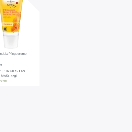
ndula Pflegecreme
 *
r
| 107,60 € / Liter
. MwSt.
zzgl.
osten