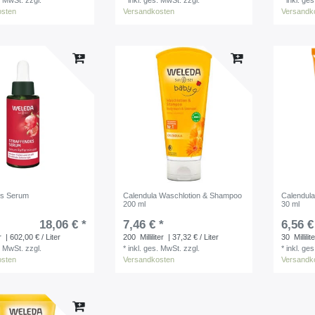
. MwSt.
zzgl.
*
inkl. ges. MwSt.
zzgl.
*
inkl. ge
osten
Versandkosten
Versandk
es Serum
Calendula Waschlotion & Shampoo
Calendula
200 ml
30 ml
18,06 € *
7,46 € *
6,56 €
r
| 602,00 € / Liter
200
Milliliter
| 37,32 € / Liter
30
Millilit
. MwSt.
zzgl.
*
inkl. ges. MwSt.
zzgl.
*
inkl. ge
osten
Versandkosten
Versandk