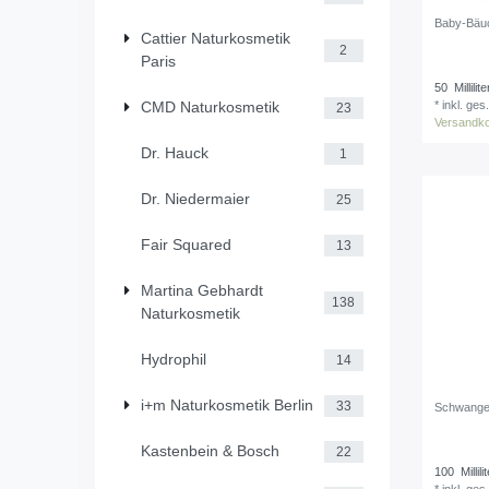
Baby-Bäuc
Cattier Naturkosmetik
2
Paris
50
Millilite
*
inkl. ges
CMD Naturkosmetik
23
Versandk
Dr. Hauck
1
Dr. Niedermaier
25
Fair Squared
13
Martina Gebhardt
138
Naturkosmetik
Hydrophil
14
i+m Naturkosmetik Berlin
33
Schwanger
Kastenbein & Bosch
22
100
Millili