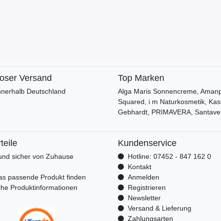
loser Versand
Top Marken
nnerhalb Deutschland
Alga Maris Sonnencreme, Amanpr
Squared, i m Naturkosmetik, Kas
Gebhardt, PRIMAVERA, Santave
teile
Kundenservice
nd sicher von Zuhause
Hotline: 07452 - 847 162 0
n
Kontakt
as passende Produkt finden
Anmelden
che Produktinformationen
Registrieren
Newsletter
Versand & Lieferung
Zahlungsarten