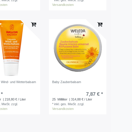
s. MwSt.
zzgl.
*
inkl. ges. MwSt.
zzgl.
osten
Versandkosten
 Wind- und Wetterbalsam
Baby Zauberbalsam
 *
7,87 € *
er
| 218,80 € / Liter
25
Milliliter
| 314,88 € / Liter
s. MwSt.
zzgl.
*
inkl. ges. MwSt.
zzgl.
osten
Versandkosten