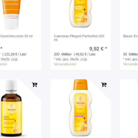
 Gesichtscreme 50 ml
Calendula Pflegeöl Parfümfrei 200
Blauer E
ml
 *
9,92 € *
r
| 131,28 € / Liter
200
Milliliter
| 49,62 € / Liter
50
Millilit
. MwSt.
zzgl.
*
inkl. ges. MwSt.
zzgl.
*
inkl. ge
osten
Versandkosten
Versandk