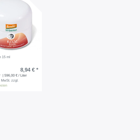
 15 ml
8,94 € *
r
| 596,00 € / Liter
. MwSt.
zzgl.
osten