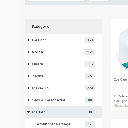
Kategorien
Gesicht
360
Körper
464
Haare
115
Zähne
45
Eye Care
Make-Up
229
15
Millilite
Sets & Geschenke
88
*
inkl. ges
Versandk
Marken
1301
Amanprana Pflege
6