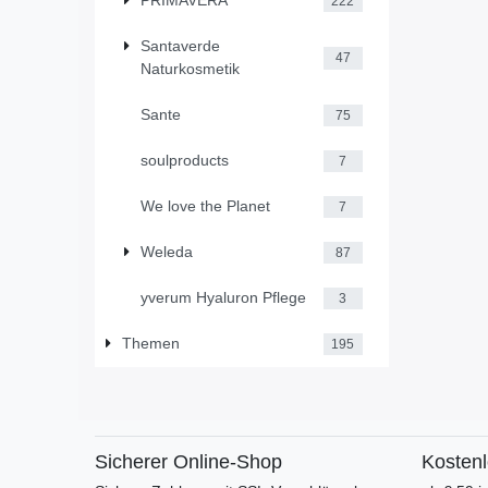
PRIMAVERA
222
Santaverde
47
Naturkosmetik
Sante
75
soulproducts
7
We love the Planet
7
Weleda
87
yverum Hyaluron Pflege
3
Themen
195
Sicherer Online-Shop
Kosten