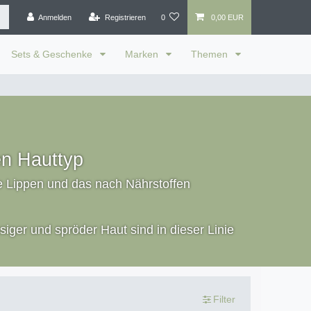
Anmelden
Registrieren
0
0,00 EUR
Sets & Geschenke
Marken
Themen
en Hauttyp
hre Lippen und das nach Nährstoffen
iger und spröder Haut sind in dieser Linie
Filter