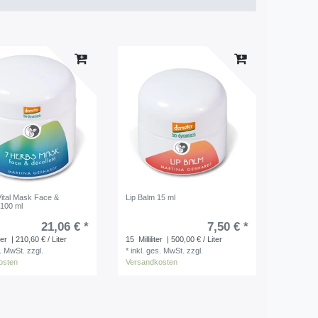
ital Mask Face &
Lip Balm 15 ml
 100 ml
21,06 € *
7,50 € *
ter
| 210,60 € / Liter
15
Milliliter
| 500,00 € / Liter
s. MwSt.
zzgl.
*
inkl. ges. MwSt.
zzgl.
osten
Versandkosten