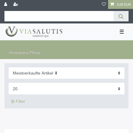
0,00 EUR
☰
Amanprana Pflege
Filter