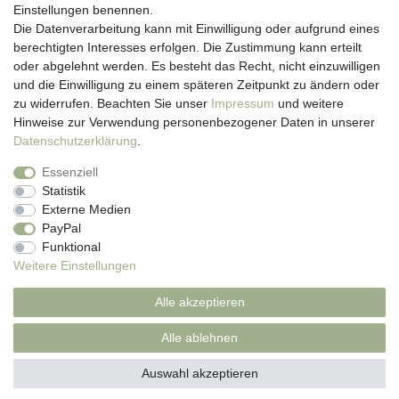
Einstellungen benennen.
Registrieren
Die Datenverarbeitung kann mit Einwilligung oder aufgrund eines
Newsletter
berechtigten Interesses erfolgen. Die Zustimmung kann erteilt
Versand & Lieferung
oder abgelehnt werden. Es besteht das Recht, nicht einzuwilligen
Zahlungsarten
und die Einwilligung zu einem späteren Zeitpunkt zu ändern oder
viasalutis
zu widerrufen. Beachten Sie unser
Impressum
und weitere
Mehr zu viasalutis
Hinweise zur Verwendung personenbezogener Daten in unserer
Beratungscenter Haut
Daten­schutz­erklärung
.
Beratungscenter Haar
Essenziell
News
Statistik
Beliebte Produkte (Top 20)
Externe Medien
PayPal
Funktional
Weitere Einstellungen
Impressum
Daten­schutz­erklärung
AGB
Alle akzeptieren
Widerrufs­recht
Kontakt
Alle ablehnen
Auswahl akzeptieren