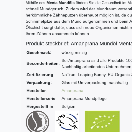
Mithilfe des
Menta Mundöls
fördern Sie die Gesundheit im
Mu
schnell Mundgeruch. Zudem wird der Mundraum wesentlich
herkömmliche Zähneputzen überhaupt möglich ist, da dur
Schimmelpilze aus dem Mund aufgenommen und beim Aus
Ölschicht sorgt dafür, dass sich neue Organismen nicht 
Ihren Zähnen ansammeln können.
Produkt steckbrief: Amanprana Mundöl Ment
Geschmack:
würzig minzig
Bei Amanprana sind alle Produkte 100 
Besonderheiten
:
Nachhaltig arbeitendes Unternehmen,
Zertifizierung
:
NaTrue, Leaping Bunny, EU-Organic Ze
Verpackung:
Glas mit Umverpackung, nachhaltig
Hersteller
:
Amanprana
Herstellerserie
:
Amanprana Mundpflege
Hergestellt in
:
Belgien