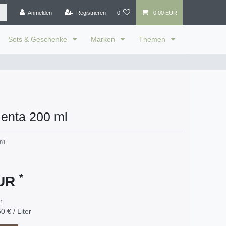
Anmelden
Registrieren
0
0,00 EUR
Sets & Geschenke
Marken
Themen
enta 200 ml
81
*
EUR
er
0 € / Liter