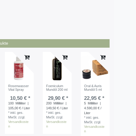
ukte
Rosenwasser
Foeniculum
Oral & Auris
Vital Spray
Mundöl 200 ml
Mundöl 5 ml
10,50 € *
29,90 € *
22,95 € *
100
Milliliter
|
200
Milliliter
|
5
Milliliter
|
105,00 € / Liter
149,50 € / Liter
4.590,00 € /
*
inkl. ges.
*
inkl. ges.
Liter
MwSt.
zzgl.
MwSt.
zzgl.
*
inkl. ges.
Versandkoste
Versandkoste
MwSt.
zzgl.
n
n
Versandkoste
n