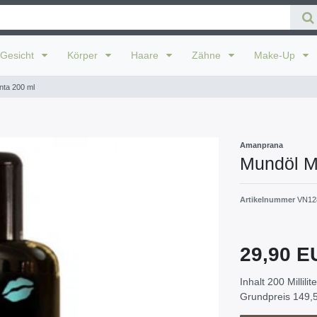
Gesicht
Körper
Haare
Zähne
Make-Up
nta 200 ml
Amanprana
Mundöl M
Artikelnummer
VN12
29,90 
Inhalt
200
Millilit
Grundpreis
149,5