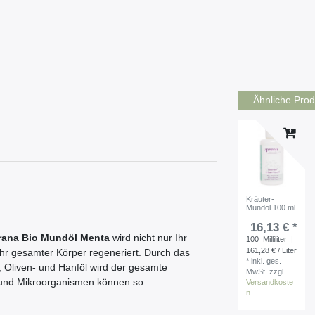
Ähnliche Prod
Kräuter-
Mundöl 100 ml
16,13 € *
ana Bio Mundöl Menta
wird nicht nur Ihr
100
Milliliter
|
161,28 € / Liter
hr gesamter Körper regeneriert. Durch das
*
inkl. ges.
 Oliven- und Hanföl wird der gesamte
MwSt.
zzgl.
e und Mikroorganismen können so
Versandkoste
n