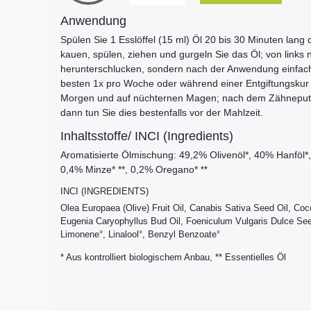
Anwendung
Spülen Sie 1 Esslöffel (15 ml) Öl 20 bis 30 Minuten lan
kauen, spülen, ziehen und gurgeln Sie das Öl; von links 
herunterschlucken, sondern nach der Anwendung einfac
besten 1x pro Woche oder während einer Entgiftungskur
Morgen und auf nüchternen Magen; nach dem Zähneputz
dann tun Sie dies bestenfalls vor der Mahlzeit.
Inhaltsstoffe/ INCI (Ingredients)
Aromatisierte Ölmischung: 49,2% Olivenöl*, 40% Hanföl*, 
0,4% Minze* **, 0,2% Oregano*
**
INCI (INGREDIENTS)
Olea Europaea (Olive) Fruit Oil, Canabis Sativa Seed Oil, Co
Eugenia Caryophyllus Bud Oil, Foeniculum Vulgaris Dulce See
Limonene°, Linalool°, Benzyl Benzoate°
* Aus kontrolliert biologischem Anbau, ** Essentielles Öl