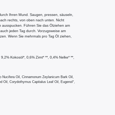
g durch Ihren Mund. Saugen, pressen, säuseln,
nach rechts, von oben nach unten. Nicht
h ausspucken. Führen Sie das Ölziehen am
 auch jeden Tag durch. Vorzugsweise am
en. Wenn Sie mehrmals pro Tag Öl ziehen,
9,2% Kokosöl*, 0,6% Zimt* **, 0,4% Nelke* **,
co Nucifera Oil, Cinnamonum Zeylanicum Bark Oil,
d Oil, Corydothymus Capitalus Leaf Oil, Eugenol°,