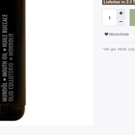
Lieferbar in 2-3 
Wunschliste
* inkl. ges. MwSt. zzgl.