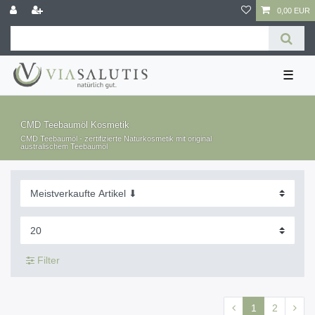
0,00 EUR
☰
CMD Teebaumöl Kosmetik
CMD Teebaumöl - zertifizierte Naturkosmetik mit original
australischem Teebaumöl
Filter
1
2