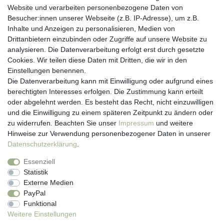
Website und verarbeiten personenbezogene Daten von
Besucher:innen unserer Webseite (z.B. IP-Adresse), um z.B.
Kundenservice
Inhalte und Anzeigen zu personalisieren, Medien von
Drittanbietern einzubinden oder Zugriffe auf unsere Website zu
Hotline: 07452 - 847 162 0
analysieren. Die Datenverarbeitung erfolgt erst durch gesetzte
Kontakt
Cookies. Wir teilen diese Daten mit Dritten, die wir in den
Anmelden
Einstellungen benennen.
Registrieren
Die Datenverarbeitung kann mit Einwilligung oder aufgrund eines
Newsletter
berechtigten Interesses erfolgen. Die Zustimmung kann erteilt
Versand & Lieferung
oder abgelehnt werden. Es besteht das Recht, nicht einzuwilligen
Zahlungsarten
und die Einwilligung zu einem späteren Zeitpunkt zu ändern oder
viasalutis
zu widerrufen. Beachten Sie unser
Impressum
und weitere
Mehr zu viasalutis
Hinweise zur Verwendung personenbezogener Daten in unserer
Beratungscenter Haut
Daten­schutz­erklärung
.
Beratungscenter Haar
Essenziell
News
Statistik
Beliebte Produkte (Top 20)
Externe Medien
PayPal
Funktional
Weitere Einstellungen
Impressum
Daten­schutz­erklärung
AGB