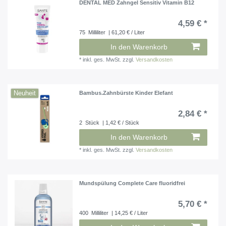
DENTAL MED Zahngel Sensitiv Vitamin B12
4,59 € *
75
Milliliter
| 61,20 € / Liter
In den Warenkorb
*
inkl. ges. MwSt.
zzgl.
Versandkosten
Neuheit
Bambus.Zahnbürste Kinder Elefant
2,84 € *
2
Stück
| 1,42 € / Stück
In den Warenkorb
*
inkl. ges. MwSt.
zzgl.
Versandkosten
Mundspülung Complete Care fluoridfrei
5,70 € *
400
Milliliter
| 14,25 € / Liter