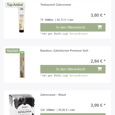
Top-Artikel
Teebaumöl Zahncreme
3,80 € *
75
Milliliter
| 50,72 € / Liter
In den Warenkorb
*
inkl. ges. MwSt.
zzgl.
Versandkosten
Neuheit
Bambus.-Zahnbürste Premium Soft
2,84 € *
In den Warenkorb
*
inkl. ges. MwSt.
zzgl.
Versandkosten
Zahncreme – Black
3,99 € *
100
Milliliter
| 39,90 € / Liter