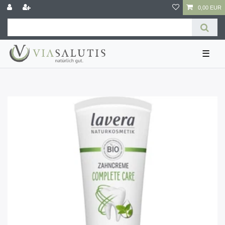
0,00 EUR
☰