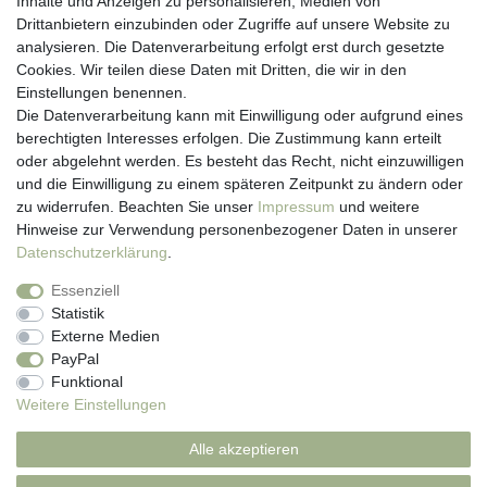
Inhalte und Anzeigen zu personalisieren, Medien von
Drittanbietern einzubinden oder Zugriffe auf unsere Website zu
Hotline: 07452 - 847 162 0
analysieren. Die Datenverarbeitung erfolgt erst durch gesetzte
Kontakt
Cookies. Wir teilen diese Daten mit Dritten, die wir in den
Anmelden
Einstellungen benennen.
Registrieren
Die Datenverarbeitung kann mit Einwilligung oder aufgrund eines
Newsletter
berechtigten Interesses erfolgen. Die Zustimmung kann erteilt
Versand & Lieferung
oder abgelehnt werden. Es besteht das Recht, nicht einzuwilligen
Zahlungsarten
und die Einwilligung zu einem späteren Zeitpunkt zu ändern oder
viasalutis
zu widerrufen. Beachten Sie unser
Impressum
und weitere
Mehr zu viasalutis
Hinweise zur Verwendung personenbezogener Daten in unserer
Beratungscenter Haut
Daten­schutz­erklärung
.
Beratungscenter Haar
Essenziell
News
Statistik
Beliebte Produkte (Top 20)
Externe Medien
PayPal
Funktional
Weitere Einstellungen
Impressum
Daten­schutz­erklärung
AGB
Alle akzeptieren
Widerrufs­recht
Kontakt