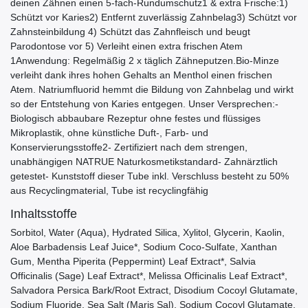
deinen Zähnen einen 5-fach-Rundumschutz1 & extra Frische:1)
Schützt vor Karies2) Entfernt zuverlässig Zahnbelag3) Schützt vor
Zahnsteinbildung 4) Schützt das Zahnfleisch und beugt
Parodontose vor 5) Verleiht einen extra frischen Atem
1Anwendung: Regelmäßig 2 x täglich Zähneputzen.Bio-Minze
verleiht dank ihres hohen Gehalts an Menthol einen frischen
Atem. Natriumfluorid hemmt die Bildung von Zahnbelag und wirkt
so der Entstehung von Karies entgegen. Unser Versprechen:-
Biologisch abbaubare Rezeptur ohne festes und flüssiges
Mikroplastik, ohne künstliche Duft-, Farb- und
Konservierungsstoffe2- Zertifiziert nach dem strengen,
unabhängigen NATRUE Naturkosmetikstandard- Zahnärztlich
getestet- Kunststoff dieser Tube inkl. Verschluss besteht zu 50%
aus Recyclingmaterial, Tube ist recyclingfähig
Inhaltsstoffe
Sorbitol, Water (Aqua), Hydrated Silica, Xylitol, Glycerin, Kaolin,
Aloe Barbadensis Leaf Juice*, Sodium Coco-Sulfate, Xanthan
Gum, Mentha Piperita (Peppermint) Leaf Extract*, Salvia
Officinalis (Sage) Leaf Extract*, Melissa Officinalis Leaf Extract*,
Salvadora Persica Bark/Root Extract, Disodium Cocoyl Glutamate,
Sodium Fluoride, Sea Salt (Maris Sal), Sodium Cocoyl Glutamate,