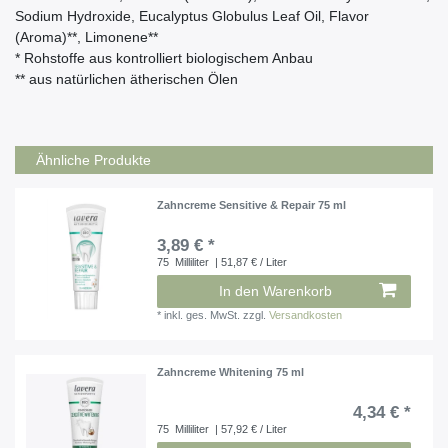
Sodium Hydroxide, Eucalyptus Globulus Leaf Oil, Flavor
(Aroma)**, Limonene**
* Rohstoffe aus kontrolliert biologischem Anbau
** aus natürlichen ätherischen Ölen
Ähnliche Produkte
Zahncreme Sensitive & Repair 75 ml
3,89 € *
75
Milliliter
| 51,87 € / Liter
In den Warenkorb
*
inkl. ges. MwSt.
zzgl.
Versandkosten
Zahncreme Whitening 75 ml
4,34 € *
75
Milliliter
| 57,92 € / Liter