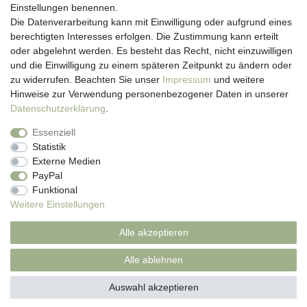
Einstellungen benennen.
Registrieren
Die Datenverarbeitung kann mit Einwilligung oder aufgrund eines
Newsletter
berechtigten Interesses erfolgen. Die Zustimmung kann erteilt
Versand & Lieferung
oder abgelehnt werden. Es besteht das Recht, nicht einzuwilligen
Zahlungsarten
und die Einwilligung zu einem späteren Zeitpunkt zu ändern oder
viasalutis
zu widerrufen. Beachten Sie unser
Impressum
und weitere
Mehr zu viasalutis
Hinweise zur Verwendung personenbezogener Daten in unserer
Beratungscenter Haut
Daten­schutz­erklärung
.
Beratungscenter Haar
Essenziell
News
Statistik
Beliebte Produkte (Top 20)
Externe Medien
PayPal
Funktional
Weitere Einstellungen
Impressum
Daten­schutz­erklärung
AGB
Alle akzeptieren
Widerrufs­recht
Kontakt
Alle ablehnen
Auswahl akzeptieren