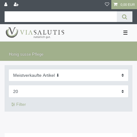
0,00 EUR
☰
Honig süsse Pflege
Filter