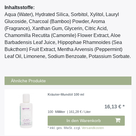
Inhaltsstoffe:
Aqua (Water), Hydrated Silica, Sorbitol, Xylitol, Lauryl
Glucoside, Charcoal (Bamboo) Powder, Aroma
(Fragrance), Xanthan Gum, Glycerin, Citric Acid,
Chamomilla Recutita (Camomile) Flower Extract, Aloe
Barbadensis Leaf Juice, Hippophae Rhamnoides (Sea
Bukcthorn) Fruit Extract, Mentha Arvensis (Peppermint)
Leaf Oil, Limonene, Sodium Benzoate, Potassium Sorbate.
Ähnliche Produkte
Kräuter-Mundöl 100 ml
16,13 € *
100
Milliliter
| 161,28 € / Liter
In den Warenkorb
*
inkl. ges. MwSt.
zzgl.
Versandkosten