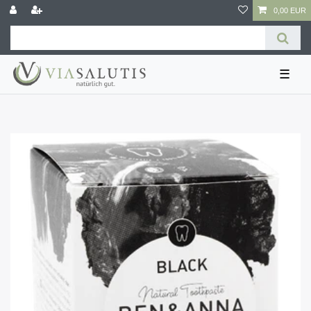
0,00 EUR
☰