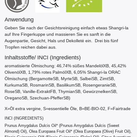
Anwendung
Geben Sie nach der Gesichtsreinigung einfach etwas Shangri-la
auf Ihre Fingerkuppe und massieren Sie es sanft in die
Augenpartie, Gesicht, Hals und Dekolleté ein. Drei bis fünf
Tropfen reichen dabei aus.
Inhaltsstoffe/ INCI (Ingredients)
aromatisierte Ölmischung: 46,74% süßes MandelölXB, 45,42%
OlivenölXB, 1,79% rotes PalmölXB, 6,05% Shangri-la ORAC
Ölmischung (BergamotteSB, MyrteSB, SalbeiSB, ZimtSB,
KurkumaSB, RosmarinSB, BasilikumSB, RosengeranieSB,
RoseSB, Vanille-ExtraktFB, ThymianSB, GewürznelkenSB,
OreganoSB, Szechuan-PfefferSB)
X=Öl extra vergine, S=essentielle Öle, B=BE-BIO-02, F=Fairtrade
INCI (INGREDIENTS)
Prunus Amygdalus Dulcis Oil* (Prunus Amygdalus Dulcis (Sweet
Almond) Oil), Olea Europaea Fruit Oil* (Olea Europaea (Olive) Fruit Oil),