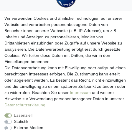
Wir verwenden Cookies und ähnliche Technologien auf unserer
Website und verarbeiten personenbezogene Daten von
Besucher:innen unserer Webseite (z.B. IP-Adresse), um z.B.
Kundenservice
Inhalte und Anzeigen zu personalisieren, Medien von
Drittanbietern einzubinden oder Zugriffe auf unsere Website zu
Hotline: 07452 - 847 162 0
analysieren. Die Datenverarbeitung erfolgt erst durch gesetzte
Kontakt
Cookies. Wir teilen diese Daten mit Dritten, die wir in den
Anmelden
Einstellungen benennen.
Registrieren
Die Datenverarbeitung kann mit Einwilligung oder aufgrund eines
Newsletter
berechtigten Interesses erfolgen. Die Zustimmung kann erteilt
Versand & Lieferung
oder abgelehnt werden. Es besteht das Recht, nicht einzuwilligen
Zahlungsarten
und die Einwilligung zu einem späteren Zeitpunkt zu ändern oder
viasalutis
zu widerrufen. Beachten Sie unser
Impressum
und weitere
Mehr zu viasalutis
Hinweise zur Verwendung personenbezogener Daten in unserer
Beratungscenter Haut
Daten­schutz­erklärung
.
Beratungscenter Haar
Essenziell
News
Statistik
Beliebte Produkte (Top 20)
Externe Medien