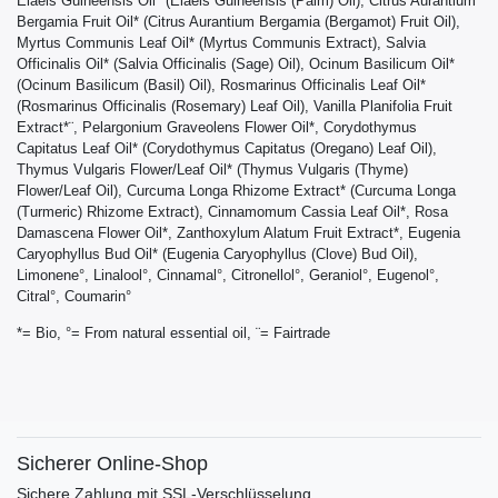
Elaeis Guineensis Oil* (Elaeis Guineensis (Palm) Oil), Citrus Aurantium
Bergamia Fruit Oil* (Citrus Aurantium Bergamia (Bergamot) Fruit Oil),
Myrtus Communis Leaf Oil* (Myrtus Communis Extract), Salvia
Officinalis Oil* (Salvia Officinalis (Sage) Oil), Ocinum Basilicum Oil*
(Ocinum Basilicum (Basil) Oil), Rosmarinus Officinalis Leaf Oil*
(Rosmarinus Officinalis (Rosemary) Leaf Oil), Vanilla Planifolia Fruit
Extract*¨, Pelargonium Graveolens Flower Oil*, Corydothymus
Capitatus Leaf Oil* (Corydothymus Capitatus (Oregano) Leaf Oil),
Thymus Vulgaris Flower/Leaf Oil* (Thymus Vulgaris (Thyme)
Flower/Leaf Oil), Curcuma Longa Rhizome Extract* (Curcuma Longa
(Turmeric) Rhizome Extract), Cinnamomum Cassia Leaf Oil*, Rosa
Damascena Flower Oil*, Zanthoxylum Alatum Fruit Extract*, Eugenia
Caryophyllus Bud Oil* (Eugenia Caryophyllus (Clove) Bud Oil),
Limonene°, Linalool°, Cinnamal°, Citronellol°, Geraniol°, Eugenol°,
Citral°, Coumarin°
*= Bio, °= From natural essential oil, ¨= Fairtrade
Sicherer Online-Shop
Sichere Zahlung mit SSL-Verschlüsselung