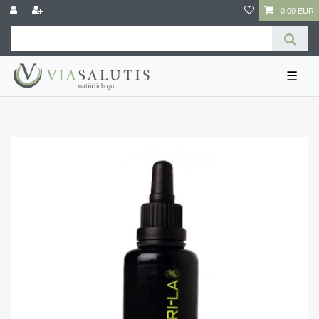
0,00 EUR
☰