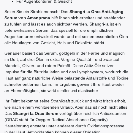
Für Augenkonturen & Gesicht
Seien Sie ein Strahlemensch! Das
Shangri la Orac Anti-Aging
Serum von Amanprana
hilft Ihnen sich erholter und strahlender
zu fühlen und lässt es auch sichtbar werden. Shangri-la ist ein
tiefenwirksames Serum, das speziell für die empfindlichen
Augenkonturen entwickelt wurde und mit seinen essentiellen Ölen
alle Hautlagen von Gesicht, Hals und Dekollete stärkt.
Genauer basiert das Serum, goldgelb in der Farbe und magisch
im Duft, auf drei Ölen in extra Vergine-Qualität - und zwar auf
Mandel-, Oliven- und rotem Palmöl. Diese Aktiv-Öle setzen
Impulse für die Blutzirkulation und das Lymphsystem, wodurch die
Haut auf ganz natürliche Weise belastende Abfallstoffe und Toxine
schneller entfernen kann. Im Ergebnis gewinnt Ihre Haut wieder
an Ebenmäßigkeit, sie wirkt
elastischer.
straffer und
Ihr Teint bekommt seine Strahlkraft zurück und wirkt frisch erholt,
wie nach einem wohltuenden Urlaub. Aber das ist noch nicht alles:
Das
Shangri la Orac Serum
verfügt über reichlich Antioxidantien
(ORAC steht für Oxygen Radical Absorbance Capacity).
Hautalterung entsteht unter anderem durch Oxidationsprozesse
in der Haut. Antioxidantien können dieser Oxidation