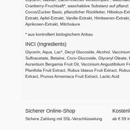
Cranberry-Fruchtsaft*, waschaktive Substanz auf pflanzl.
Cocos/Zucker Basis, pflanzlicher Rückfetter, Hibiskus-Ex
Extrakt, Apfel-Extrakt, Vanille-Extrakt, Himbeeren-Extra
Aprikosen-Extrakt, Milchsäure
* aus kontrolliert biologischem Anbau
INCI (Ingredients)
Glycerin, Aqua, Lac*, Decyl Glucoside, Alcohol, Vacciniu
Sulfoacetate, Betaine, Coco-Glucoside, Glyceryl Oleate, H
Aurantium Bergamia Fruit Oil, Vaccinium Angustifolium Frui
Planifolia Fruit Extract, Rubus Idaeus Fruit Extract, Rubus 
Extract, Prunus Armeniaca Fruit Extract, Lactic Acid
Sicherer Online-Shop
Kosten
Sichere Zahlung mit SSL-Verschlüsselung
ab € 59 i