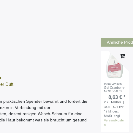
Ähnliche Prod
n
er Duft
Intim Wasch-
Gel Cranberry
Nr.91 250 ml
8,63 € *
m praktischen Spender bewahrt und fördert die
250
Milliliter
|
34,51 € / Liter
anzen in Verbindung mit der
*
inkl. ges.
rten, dezent rosigen Wasch-Schaum für eine
MwSt.
zzgl.
 - die Haut bekommt was sie braucht um gesund
Versandkoste
n