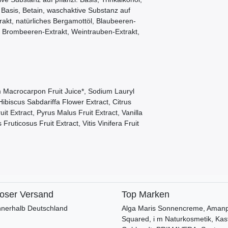
 Basis, Betain, waschaktive Substanz auf
trakt, natürliches Bergamottöl, Blaubeeren-
kt, Brombeeren-Extrakt, Weintrauben-Extrakt,
m Macrocarpon Fruit Juice*, Sodium Lauryl
ibiscus Sabdariffa Flower Extract, Citrus
t Extract, Pyrus Malus Fruit Extract, Vanilla
Fruticosus Fruit Extract, Vitis Vinifera Fruit
loser Versand
Top Marken
nnerhalb Deutschland
Alga Maris Sonnencreme, Amanpr
Squared, i m Naturkosmetik, Kas