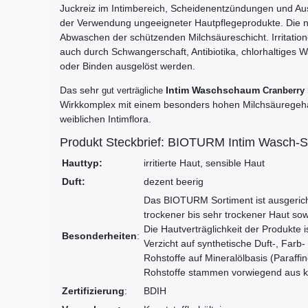
Juckreiz im Intimbereich, Scheidenentzündungen und Aus
der Verwendung ungeeigneter Hautpflegeprodukte. Die n
Abwaschen der schützenden Milchsäureschicht. Irritatio
auch durch Schwangerschaft, Antibiotika, chlorhaltiges W
oder Binden ausgelöst werden.
Das sehr
Intim Waschschaum
gut verträgliche
Cranberry
Wirkkomplex mit einem besonders hohen Milchsäuregehal
weiblichen Intimflora.
Produkt Steckbrief: BIOTURM Intim Wasch-S
Hauttyp:
irritierte Haut, sensible Haut
Duft:
dezent beerig
Das BIOTURM Sortiment ist ausgerich
trockener bis sehr trockener Haut so
Die Hautverträglichkeit der Produkte 
Besonderheiten
:
Verzicht auf synthetische Duft-, Farb
Rohstoffe auf Mineralölbasis (Paraffi
Rohstoffe stammen vorwiegend aus ko
Zertifizierung
:
BDIH