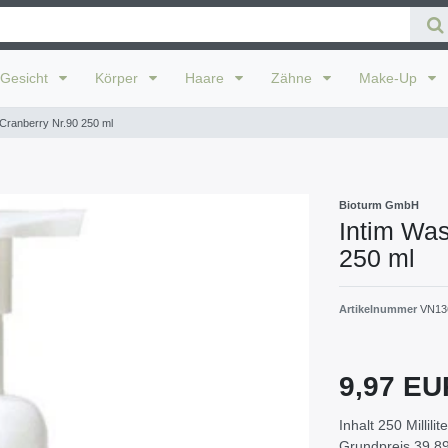
Gesicht
Körper
Haare
Zähne
Make-Up
ranberry Nr.90 250 ml
Bioturm GmbH
Intim Wa
250 ml
Artikelnummer
VN13
9,97 E
Inhalt
250
Millilit
Grundpreis
39,89