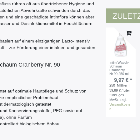
fluss rühren oft aus übertriebener Hygiene und
atürlichen Abwehrkräfte schwinden durch das
ZULET
nen und eine geschädigte Intimflora können aber
asser und Desinfektionsmittel in Feuchttüchern
basiert auf einem einzigartigen Lacto-Intensiv
t – zur Förderung einer intakten und gesunden
Intim Wasch-
chaum Cranberry Nr. 90
Schaum
Cranberry
Nr.90 250 ml
9,97 € *
250
Milliliter
|
39,89 € / Liter
tet auf optimale Hautpflege und Schutz von
*
inkl. ges.
wie empfindlicher Problemhaut
MwSt.
zzgl.
ist dermatologisch getestet
Versandkoste
n
- und Konservierungsstoffe, PEG sowie auf
ne), ohne Parfüm
ntrolliert biologischem Anbau