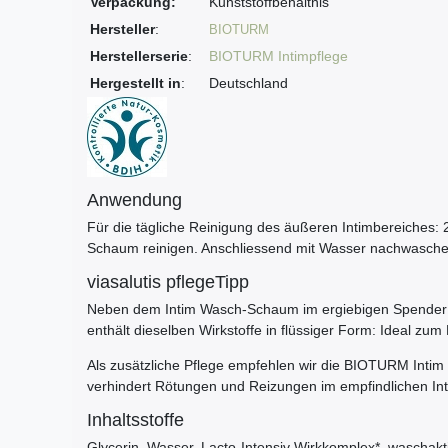
Verpackung:
Kunststoffbehältnis
Hersteller
:
BIOTURM
Herstellerserie
:
BIOTURM Intimpflege
Hergestellt in
:
Deutschland
Anwendung
Für die tägliche Reinigung des äußeren Intimbereiches:
Schaum reinigen. Anschliessend mit Wasser nachwasche
viasalutis pflegeTipp
Neben dem Intim Wasch-Schaum im ergiebigen Spender gi
enthält dieselben Wirkstoffe in flüssiger Form: Ideal zu
Als zusätzliche Pflege empfehlen wir die BIOTURM Intim 
verhindert Rötungen und Reizungen im empfindlichen Int
Inhaltsstoffe
Glycerin, Wasser, Lacto-Intensiv Wirkkomplex*, waschakti