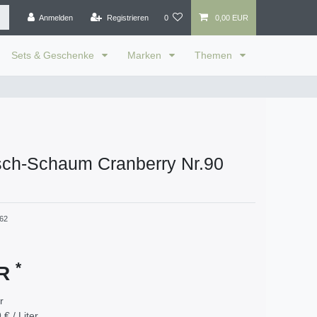
Anmelden
Registrieren
0
0,00 EUR
Sets & Geschenke
Marken
Themen
sch-Schaum Cranberry Nr.90
62
*
UR
er
 € / Liter