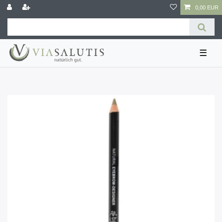
0,00 EUR
☰