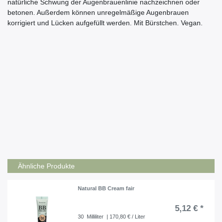
natürliche Schwung der Augenbrauenlinie nachzeichnen oder
betonen. Außerdem können unregelmäßige Augenbrauen
korrigiert und Lücken aufgefüllt werden. Mit Bürstchen. Vegan.
Inhaltsstoffe
C10-18 TRIGLYCERIDES, HYDROGENATED VEGETABLE OIL,
HYDROGENATED COTTONSEED OIL, MICA,
CAPRYLIC/CAPRIC TRIGLYCERIDE, TALC, SIMMONDSIA
CHINENSIS (JOJOBA) SEED OIL*, TOCOPHEROL, ASCORBYL
PALMITATE, CI 77891 (TITANIUM DIOXIDE), CI 77499 (IRON
OXIDES), CI 77492 (IRON OXIDES), CI 77491 (IRON OXIDES)
*aus kontrolliert biologischem Anbau
Ähnliche Produkte
Natural BB Cream fair
5,12 € *
30
Milliliter
| 170,80 € / Liter