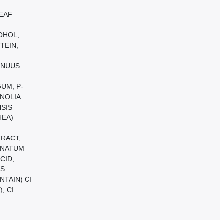
LEAF
E
OHOL,
TEIN,
NNUUS
UM, P-
GNOLIA
NSIS
HEA)
TRACT,
RANATUM
CID,
US
NTAIN) CI
, CI