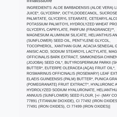
Inhaltsstoffe
INGREDIENTS: ALOE BARBADENSIS (ALOE VERA) 
JUICE*, GLYCERIN*, OCTYLDODECANOL, SUCROS
PALMITATE, GLYCERYL STEARATE, CETEARYL ALC
POTASSIUM PALMITOYL HYDROLYZED WHEAT PRO
GLYCERYL CAPRYLATE, PARFUM (FRAGRANCE)**,
MAGNESIUM ALUMINUM SILICATE, HELIANTHUS A
(SUNFLOWER) SEED OIL, PENTYLENE GLYCOL,
TOCOPHEROL, XANTHAN GUM, ACACIA SENEGAL G
ANISIC ACID, SODIUM STEAROYL LACTYLATE, MA
OFFICINALIS BARK EXTRACT, SIMMONDSIA CHINE
(JOJOBA) SEED OIL*, BUTYROSPERMUM PARKII (S
BUTTER*, EUTERPE OLERACEA (AÇAI) FRUIT OIL*,
ROSMARINUS OFFICINALIS (ROSEMARY) LEAF EX
ELAEIS GUINEENSIS (PALM) BUTTER*, PUNICA G
(POMEGRANATE) FRUIT EXTRACT*, HYALURONIC A
HYDROLYZED SODIUM HYALURONATE, HELIANTH
ANNUUS (SUNFLOWER) SEED FLOUR, [+/- (MAY CO
77891 (TITANIUM DIOXIDE), CI 77492 (IRON OXIDES)
77491 (IRON OXIDES), CI 77499 (IRON OXIDES)]