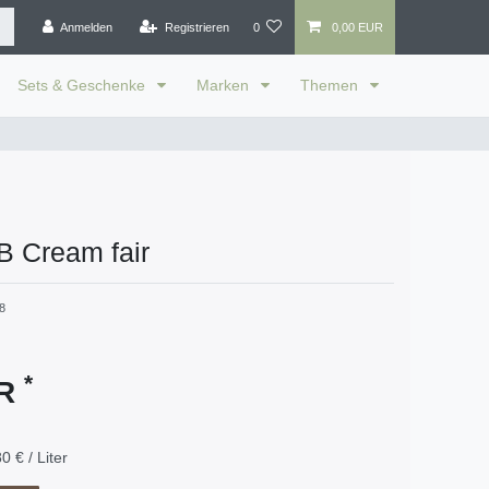
Anmelden
Registrieren
0
0,00 EUR
Sets & Geschenke
Marken
Themen
B Cream fair
8
*
UR
0 € / Liter