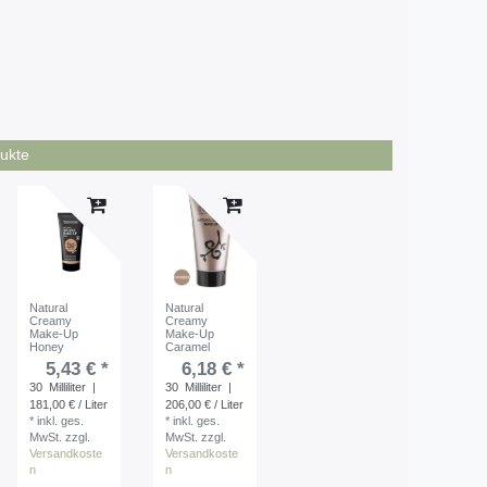
ukte
Natural
Natural
Creamy
Creamy
Make-Up
Make-Up
Honey
Caramel
5,43 € *
6,18 € *
30
Milliliter
|
30
Milliliter
|
181,00 € / Liter
206,00 € / Liter
*
inkl. ges.
*
inkl. ges.
MwSt.
zzgl.
MwSt.
zzgl.
Versandkoste
Versandkoste
n
n