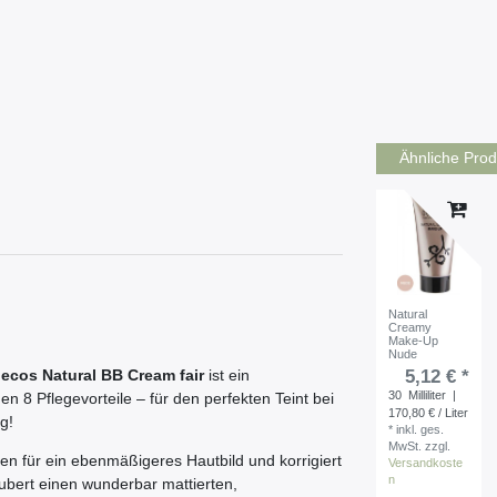
Ähnliche Prod
Natural
Creamy
Make-Up
Nude
5,12 € *
ecos Natural BB Cream fair
ist ein
30
Milliliter
|
en 8 Pflegevorteile – für den perfekten Teint bei
170,80 € / Liter
ng!
*
inkl. ges.
MwSt.
zzgl.
n für ein ebenmäßigeres Hautbild und korrigiert
Versandkoste
n
aubert einen wunderbar mattierten,