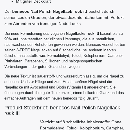
Mit guter Deckkraft
Der
benecos Nail Polish Nagellack rock it!
besticht durch
seinen coolen Grauton, der etwas dezenter daherkommt: Perfekt
zum Abrunden von trendigen Nude Looks
Die neue Formulierung des veganen
Nagellacks rock it!
basiert bis zu
90% auf Inhaltsstoffen natürlichen Ursprungs, die aus natürlichen,
nachwachsenden Rohstoffen gewonnen werden. Benecos verzichtet bei
seinen
8-FREE
Nagellacken auf 8 schädliche, bei anderen Marken
übliche Inhaltsstoffe wie:
Formaldehyd, Toluol, Kolophonium, Campher,
Phthalaten, Parabenen, Silikonen und halogenorganischen
Verbindungen
- der guten Gesundheit wegen.
Die neue Textur ist sauerstoff- und wasserdurchlässig, um die Nägel zu
schonen. Und zur Pflege und zum Erhalt schöner Nägel sind die
Nagellacke mit Avocadoöl und Biotin (Vitamin H) angereichert. Sie
überzeugen durch ihre gute Trockenzeit, einen brillanten Glanz und das
einfache Auftragen mit dem neuen benecos "Big Brush".
Produkt Steckbrief: benecos Nail Polish Nagellack
rock it!
Verzicht auf 8 schädliche Inhaltsstoffe: Ohne
Formaldehyd, Toluol, Kolophonium, Campher,