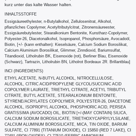
kurz unter das kalte Wasser halten.
INHALTSSTOFFE
Essigsäureethylester, n-Butylalkohol, Zellulosenitrat, Alkohol,
pflanzliches Copolymer, Acetyltributylcitrat, Zitronensäureester,
Essigsäurebutylester, Stearalkonium Bentonite, Kunstharz-Copolymer,
Polyester-26, Diacetonalkohol, Isopropanol, Phosphorsäure, Avocadoöl,
Biotin, [+/- (kann enthalten): Kieselsäure, Calcium Sodium Borosilikat,
Calcium Aluminium Borosilikat, Glimmer, Zinndioxid, Bariumsulfat,
Titandioxid, Litholrubin BK, Eisenoxide (rot), Berliner Blau, Eisenoxide
(Schwarz), Tartrazin, Litholrubin BN, Litholrot Bordeaux 2R. Brillantblau]
INCI (INGREDIENTS)
ETHYL ACETATE, N-BUTYL ALCOHOL, NITROCELLULOSE,
ALCOHOL, CITRIC ACID/PROPYLENE GLYCOL/SUCCINIC ACID
COPOLYMER LAURATE, TRIETHYL CITRATE, ACETYL TRIBUTYL
CITRATE, BUTYL ACETATE, STEARALKONIUM BENTONITE,
STYRENE/ACRYLATES COPOLYMER, POLYESTER-26, DIACETONE
ALCOHOL, ISOPROPYL ALCOHOL, PHOSPHORIC ACID, PERSEA
GRATISSIMA (AVOCADO) OIL, BIOTIN [+/-(MAY CONTAIN) SILICA,
CALCIUM SODIUM BOROSILICATE, TRIETHOXYCAPRYLYLSILANE,
CALCIUM ALUMINUM BOROSILICATE, MICA, TIN OXIDE, BARIUM
SULFATE, CI 77891 (TITANIUM DIOXIDE), CI 15850 (RED 7 LAKE), CI
77491 (IRON OXIDES), CI 77510 (FERRIC AMMONIUM