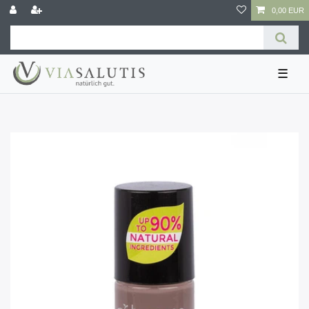
0,00 EUR
☰