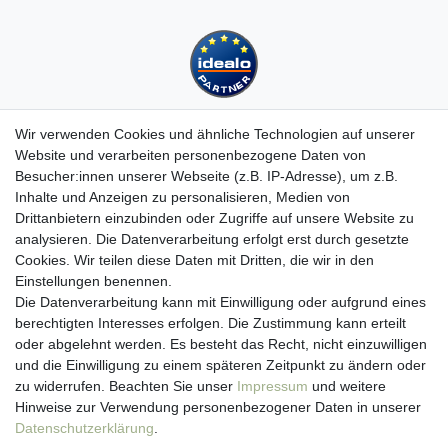
Wir verwenden Cookies und ähnliche Technologien auf unserer
Website und verarbeiten personenbezogene Daten von
Besucher:innen unserer Webseite (z.B. IP-Adresse), um z.B.
Kundenservice
Inhalte und Anzeigen zu personalisieren, Medien von
Drittanbietern einzubinden oder Zugriffe auf unsere Website zu
Hotline: 07452 - 847 162 0
analysieren. Die Datenverarbeitung erfolgt erst durch gesetzte
Kontakt
Cookies. Wir teilen diese Daten mit Dritten, die wir in den
Anmelden
Einstellungen benennen.
Registrieren
Die Datenverarbeitung kann mit Einwilligung oder aufgrund eines
Newsletter
berechtigten Interesses erfolgen. Die Zustimmung kann erteilt
Versand & Lieferung
oder abgelehnt werden. Es besteht das Recht, nicht einzuwilligen
Zahlungsarten
und die Einwilligung zu einem späteren Zeitpunkt zu ändern oder
viasalutis
zu widerrufen. Beachten Sie unser
Impressum
und weitere
Mehr zu viasalutis
Hinweise zur Verwendung personenbezogener Daten in unserer
Beratungscenter Haut
Daten­schutz­erklärung
.
Beratungscenter Haar