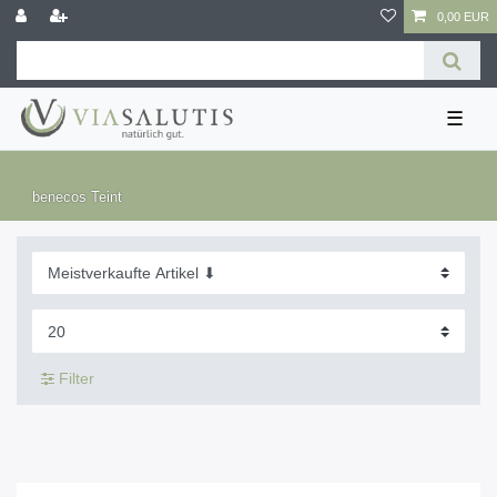
0,00 EUR
☰
benecos Teint
Filter