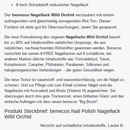
8-fach Schadstoff reduzierter Nagellack
Der
benecos Nagellack Wild Orchid
verzaubert mit einem
aufregenden und gleichzeitig anregenden Rot-Ton: Dieser
Farbton ist stets gut für Überraschungen, seien Sie gespannt.
Die neue Formulierung des veganen
Nagellacks Wild Orchid
basiert
bis zu 90% auf Inhaltsstoffen natürlichen Ursprungs, die aus
natürlichen, nachwachsenden Rohstoffen gewonnen werden. Benecos
verzichtet bei seinen
8-FREE
Nagellacken auf 8 schädliche, bei
anderen Marken übliche Inhaltsstoffe wie:
Formaldehyd, Toluol,
Kolophonium, Campher, Phthalaten, Parabenen, Silikonen und
halogenorganischen Verbindungen
- der guten Gesundheit wegen.
Die neue Textur ist sauerstoff- und wasserdurchlässig, um die Nägel zu
schonen. Und zur Pflege und zum Erhalt schöner Nägel sind die
Nagellacke mit Avocadoöl und Biotin (Vitamin H) angereichert. Sie
überzeugen durch ihre gute Trockenzeit, einen brillanten Glanz und das
einfache Auftragen mit dem neuen benecos "Big Brush".
Produkt Steckbrief: benecos Nail Polish Nagellack
Wild Orchid
Verzicht auf schädliche Inhaltsstoffe, Lacke 8-