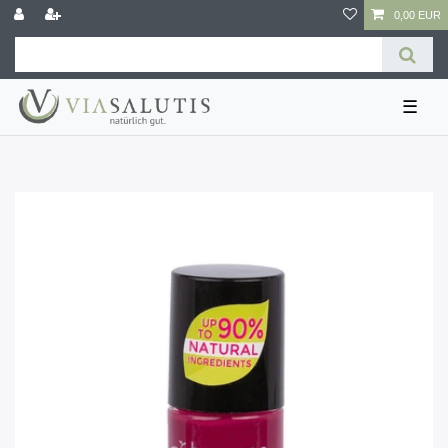
0,00 EUR
☰