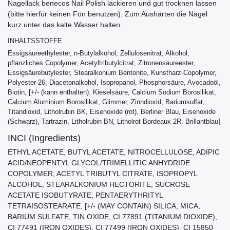
Nagellack benecos Nail Polish lackieren und gut trocknen lassen
(bitte hierfür keinen Fön benutzen). Zum Aushärten die Nägel
kurz unter das kalte Wasser halten.
INHALTSSTOFFE
Essigsäureethylester, n-Butylalkohol, Zellulosenitrat, Alkohol,
pflanzliches Copolymer, Acetyltributylcitrat, Zitronensäureester,
Essigsäurebutylester, Stearalkonium Bentonite, Kunstharz-Copolymer,
Polyester-26, Diacetonalkohol, Isopropanol, Phosphorsäure, Avocadoöl,
Biotin, [+/- (kann enthalten): Kieselsäure, Calcium Sodium Borosilikat,
Calcium Aluminium Borosilikat, Glimmer, Zinndioxid, Bariumsulfat,
Titandioxid, Litholrubin BK, Eisenoxide (rot), Berliner Blau, Eisenoxide
(Schwarz), Tartrazin, Litholrubin BN, Litholrot Bordeaux 2R. Brillantblau]
INCI (Ingredients)
ETHYL ACETATE, BUTYL ACETATE, NITROCELLULOSE, ADIPIC
ACID/NEOPENTYL GLYCOL/TRIMELLITIC ANHYDRIDE
COPOLYMER, ACETYL TRIBUTYL CITRATE, ISOPROPYL
ALCOHOL, STEARALKONIUM HECTORITE, SUCROSE
ACETATE ISOBUTYRATE, PENTAERYTHRITYL
TETRAISOSTEARATE, [+/- (MAY CONTAIN) SILICA, MICA,
BARIUM SULFATE, TIN OXIDE, CI 77891 (TITANIUM DIOXIDE),
CI 77491 (IRON OXIDES), CI 77499 (IRON OXIDES), CI 15850