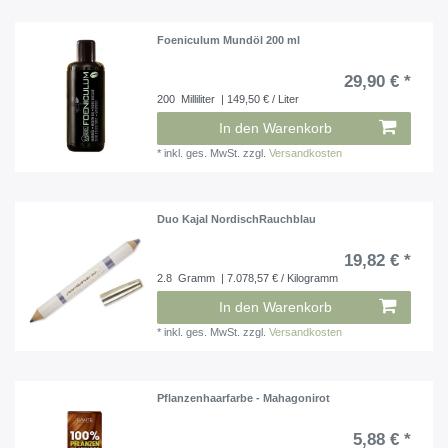
Foeniculum Mundöl 200 ml
29,90 € *
200
Milliliter
| 149,50 € / Liter
In den Warenkorb
*
inkl. ges. MwSt.
zzgl.
Versandkosten
Duo Kajal NordischRauchblau
19,82 € *
2.8
Gramm
| 7.078,57 € / Kilogramm
In den Warenkorb
*
inkl. ges. MwSt.
zzgl.
Versandkosten
Pflanzenhaarfarbe - Mahagonirot
5,88 € *