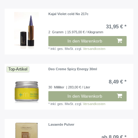
Kajal Violet cold No 217c
31,95 € *
2
Gramm
| 15.975,00 € / Kilogramm
In den Warenkorb
*
inkl. ges. MwSt.
zzgl.
Versandkosten
Top-Artikel
Deo Creme Spicy Energy 30ml
8,49 € *
30
Milliliter
| 283,00 € / Liter
In den Warenkorb
*
inkl. ges. MwSt.
zzgl.
Versandkosten
Lavaerde Pulver
ab 8,09 € *