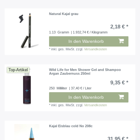
Natural Kajal grau
2,18 € *
1.13
Gramm
| 1.932,74 € / Kilogramm
In den Warenkorb
*
inkl. ges. MwSt.
zzgl.
Versandkosten
Top-Artikel
Wild Life for Men Shower Gel and Shampoo
Argan Zaubernuss 250ml
9,35 € *
250
Milliliter
| 37,40 € / Liter
In den Warenkorb
*
inkl. ges. MwSt.
zzgl.
Versandkosten
Kajal Eisblau cold No 208c
31,95 € *