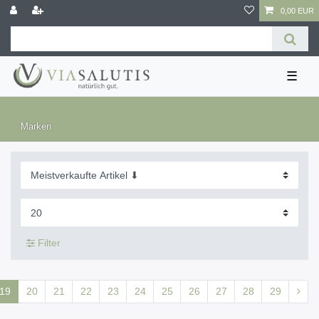
0,00 EUR
☰
Marken
Filter
19
20
21
22
23
24
25
26
27
28
29