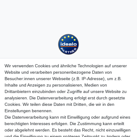
Wir verwenden Cookies und ähnliche Technologien auf unserer
Website und verarbeiten personenbezogene Daten von
Besucher:innen unserer Webseite (z.B. IP-Adresse), um z.B.
Kundenservice
Inhalte und Anzeigen zu personalisieren, Medien von
Drittanbietern einzubinden oder Zugriffe auf unsere Website zu
Hotline: 07452 - 847 162 0
analysieren. Die Datenverarbeitung erfolgt erst durch gesetzte
Kontakt
Cookies. Wir teilen diese Daten mit Dritten, die wir in den
Anmelden
Einstellungen benennen.
Registrieren
Die Datenverarbeitung kann mit Einwilligung oder aufgrund eines
Newsletter
berechtigten Interesses erfolgen. Die Zustimmung kann erteilt
Versand & Lieferung
oder abgelehnt werden. Es besteht das Recht, nicht einzuwilligen
Zahlungsarten
und die Einwilligung zu einem späteren Zeitpunkt zu ändern oder