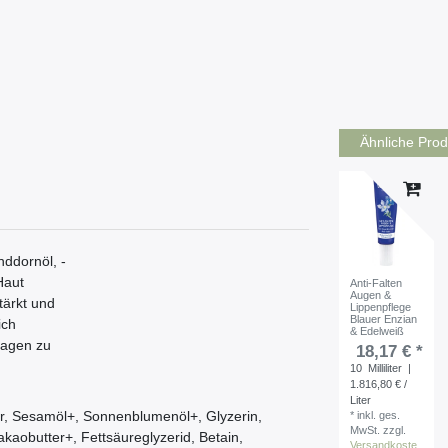
Ähnliche Prod
nddornöl, -
Haut
Anti-Falten
Augen &
tärkt und
Lippenpflege
Blauer Enzian
ich
& Edelweiß
ragen zu
18,17 € *
10
Milliliter
|
1.816,80 € /
Liter
er, Sesamöl+, Sonnenblumenöl+, Glyzerin,
*
inkl. ges.
MwSt.
zzgl.
Kakaobutter+, Fettsäureglyzerid, Betain,
Versandkoste