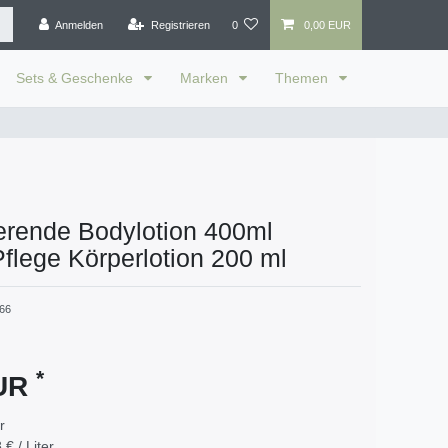
Anmelden
Registrieren
0
0,00 EUR
Sets & Geschenke
Marken
Themen
erende Bodylotion 400ml
Pflege Körperlotion 200 ml
66
*
EUR
er
 € / Liter