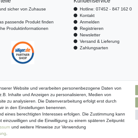
teile
Kundenservice
nd sicher von Zuhause
Hotline: 07452 - 847 162 0
n
Kontakt
as passende Produkt finden
Anmelden
che Produktinformationen
Registrieren
Newsletter
Versand & Lieferung
Zahlungsarten
unserer Website und verarbeiten personenbezogene Daten von
.B. Inhalte und Anzeigen zu personalisieren, Medien von
ite zu analysieren. Die Datenverarbeitung erfolgt erst durch
 wir in den Einstellungen benennen.
nd eines berechtigten Interesses erfolgen. Die Zustimmung kann
t einzuwilligen und die Einwilligung zu einem späteren Zeitpunkt
essum
und weitere Hinweise zur Verwendung
rung
.
ressum
Daten­schutz­erklärung
AGB
Widerrufs­recht
Kont