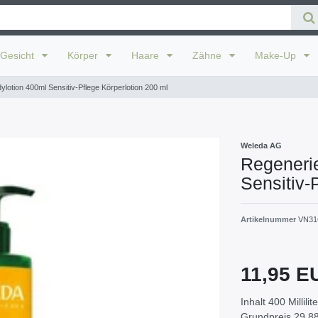
Gesicht
Körper
Haare
Zähne
Make-Up
lotion 400ml Sensitiv-Pflege Körperlotion 200 ml
Weleda AG
Regeneri
Sensitiv-
Artikelnummer
VN31
11,95 
Inhalt
400
Millilit
Grundpreis
29,88