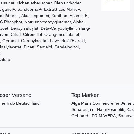
t aus natürlichen ätherischen Ölen und/oder
n
Arganöl+, Sanddornöl+, Extrakt aus Malve+,
nblättern+, Akaziengummi, Xanthan, Vitamin E,
 C Phosphat, Natriumstearoylglutamat, Alpha-
zoat, Benzylsalicylat, Beta-Caryophyllen, Ylang-
rvon, Citral, Citronellol, Orangenschalenöl,
, Geraniol, Geranylacetat, Lavendelöl/Extrakt,
inalylacetat, Pinen, Santalol, Sandelholzöl,
l
Anbau
loser Versand
Top Marken
nnerhalb Deutschland
Alga Maris Sonnencreme, Amanpr
Squared, i m Naturkosmetik, Kas
Gebhardt, PRIMAVERA, Santave