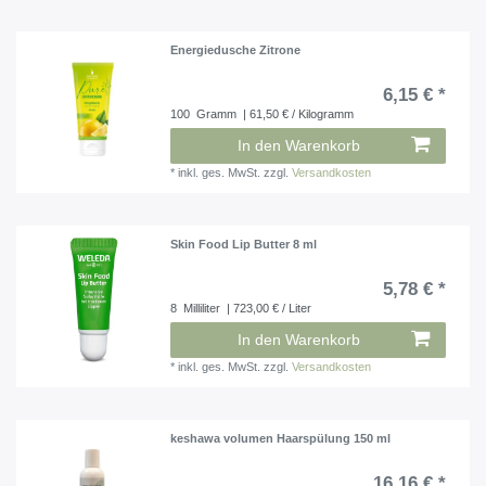
Energiedusche Zitrone
6,15 € *
100
Gramm
| 61,50 € / Kilogramm
In den Warenkorb
*
inkl. ges. MwSt.
zzgl.
Versandkosten
Skin Food Lip Butter 8 ml
5,78 € *
8
Milliliter
| 723,00 € / Liter
In den Warenkorb
*
inkl. ges. MwSt.
zzgl.
Versandkosten
keshawa volumen Haarspülung 150 ml
16,16 € *