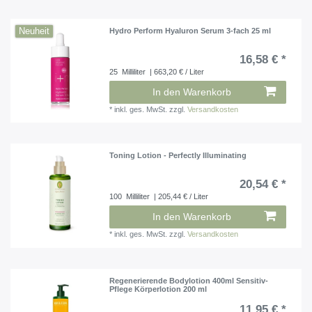
Neuheit
Hydro Perform Hyaluron Serum 3-fach 25 ml
16,58 € *
25
Milliliter
| 663,20 € / Liter
In den Warenkorb
*
inkl. ges. MwSt.
zzgl.
Versandkosten
Toning Lotion - Perfectly Illuminating
20,54 € *
100
Milliliter
| 205,44 € / Liter
In den Warenkorb
*
inkl. ges. MwSt.
zzgl.
Versandkosten
Regenerierende Bodylotion 400ml Sensitiv-
Pflege Körperlotion 200 ml
11,95 € *