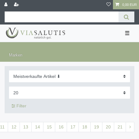
0,00 EUR
☰
Marken
Filter
11
12
13
14
15
16
17
18
19
20
21