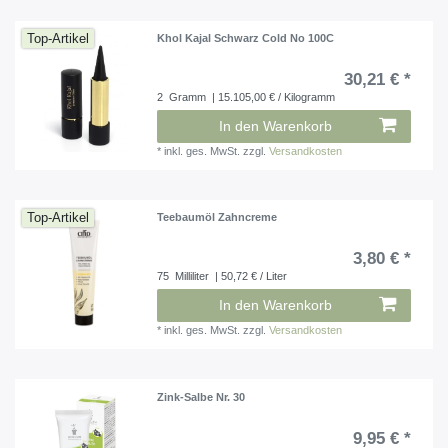
Top-Artikel
Khol Kajal Schwarz Cold No 100C
30,21 € *
2
Gramm
| 15.105,00 € / Kilogramm
In den Warenkorb
*
inkl. ges. MwSt.
zzgl.
Versandkosten
Top-Artikel
Teebaumöl Zahncreme
3,80 € *
75
Milliliter
| 50,72 € / Liter
In den Warenkorb
*
inkl. ges. MwSt.
zzgl.
Versandkosten
Zink-Salbe Nr. 30
9,95 € *