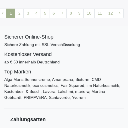
1
2
3
4
5
6
7
8
9
10
11
12
Sicherer Online-Shop
Sichere Zahlung mit SSL-Verschlüsselung
Kostenloser Versand
ab € 59 innerhalb Deutschland
Top Marken
Alga Maris Sonnencreme, Amanprana, Bioturm, CMD
Naturkosmetik, eco cosmetics, Fair Squared, i m Naturkosmetik,
Kastenbein & Bosch, Lavera, Lakshmi, marie w, Martina
Gebhardt, PRIMAVERA, Santaverde, Yverum
Zahlungsarten