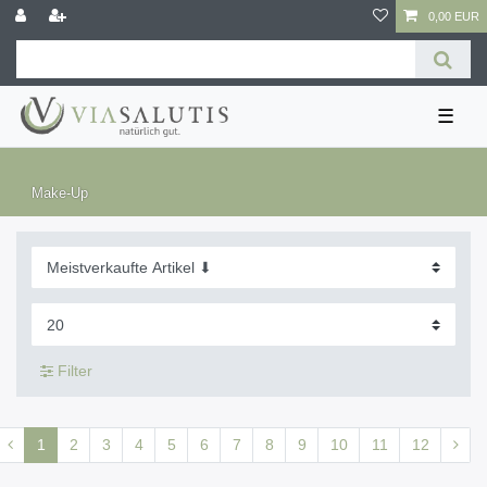
0,00 EUR
☰
Make-Up
Filter
1
2
3
4
5
6
7
8
9
10
11
12