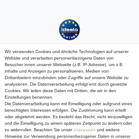
Wir verwenden Cookies und ähnliche Technologien auf unserer
Website und verarbeiten personenbezogene Daten von
Besucher:innen unserer Webseite (z.B. IP-Adresse), um z.B.
Kundenservice
Inhalte und Anzeigen zu personalisieren, Medien von
Drittanbietern einzubinden oder Zugriffe auf unsere Website zu
Hotline: 07452 - 847 162 0
analysieren. Die Datenverarbeitung erfolgt erst durch gesetzte
Kontakt
Cookies. Wir teilen diese Daten mit Dritten, die wir in den
Anmelden
Einstellungen benennen.
Registrieren
Die Datenverarbeitung kann mit Einwilligung oder aufgrund eines
Newsletter
berechtigten Interesses erfolgen. Die Zustimmung kann erteilt
Versand & Lieferung
oder abgelehnt werden. Es besteht das Recht, nicht einzuwilligen
Zahlungsarten
und die Einwilligung zu einem späteren Zeitpunkt zu ändern oder
viasalutis
zu widerrufen. Beachten Sie unser
Impressum
und weitere
Mehr zu viasalutis
Hinweise zur Verwendung personenbezogener Daten in unserer