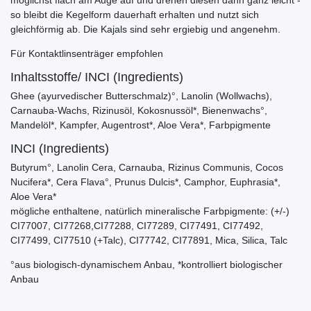
möglichst flach am Auge auf und drehen diesen dann ganz leicht -
so bleibt die Kegelform dauerhaft erhalten und nutzt sich
gleichförmig ab. Die Kajals sind sehr ergiebig und angenehm.
Für Kontaktlinsenträger empfohlen
Inhaltsstoffe/ INCI (Ingredients)
Ghee (ayurvedischer Butterschmalz)°, Lanolin (Wollwachs),
Carnauba-Wachs, Rizinusöl, Kokosnussöl*, Bienenwachs°,
Mandelöl*, Kampfer, Augentrost*, Aloe Vera*, Farbpigmente
INCI (Ingredients)
Butyrum°, Lanolin Cera, Carnauba, Rizinus Communis, Cocos
Nucifera*, Cera Flava°, Prunus Dulcis*, Camphor, Euphrasia*,
Aloe Vera*
mögliche enthaltene, natürlich mineralische Farbpigmente: (+/-)
CI77007, CI77268,CI77288, CI77289, CI77491, CI77492,
CI77499, CI77510 (+Talc), CI77742, CI77891, Mica, Silica, Talc
°aus biologisch-dynamischem Anbau, *kontrolliert biologischer
Anbau