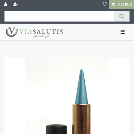
0,00 EUR
☰