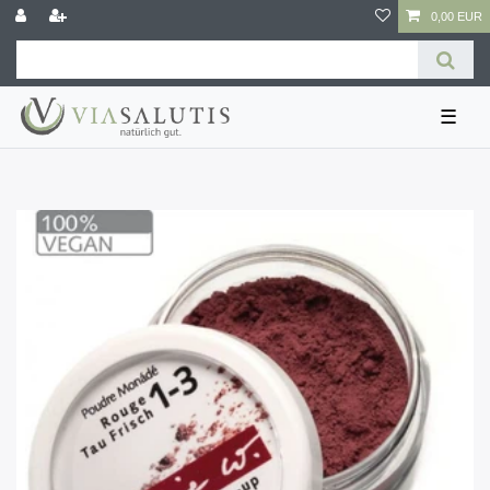
0,00 EUR
☰