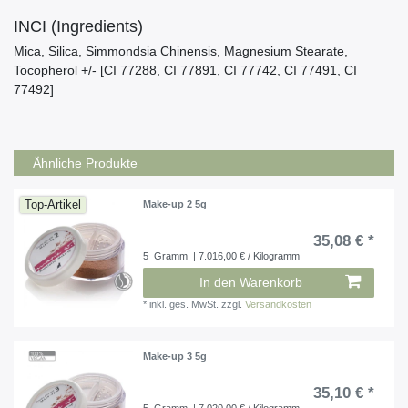
INCI (Ingredients)
Mica, Silica, Simmondsia Chinensis, Magnesium Stearate,
Tocopherol +/- [CI 77288, CI 77891, CI 77742, CI 77491, CI
77492]
Ähnliche Produkte
Top-Artikel
Make-up 2 5g
35,08 € *
5
Gramm
| 7.016,00 € / Kilogramm
In den Warenkorb
*
inkl. ges. MwSt.
zzgl.
Versandkosten
Make-up 3 5g
35,10 € *