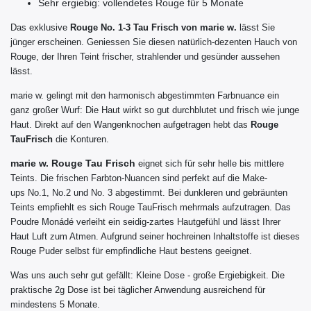
Sehr ergiebig: vollendetes Rouge für 5 Monate
Das
exklusive
Rouge No. 1-3 Tau Frisch von marie w.
lässt Sie
jünger erscheinen. Geniessen Sie diesen natürlich-dezenten Hauch von
Rouge, der Ihren Teint frischer, strahlender und gesünder aussehen
lässt.
marie w. gelingt mit den harmonisch abgestimmten Farbnuance ein
ganz großer Wurf: Die Haut wirkt so gut durchblutet und frisch wie junge
Haut. Direkt auf den Wangenknochen aufgetragen hebt das
Rouge
TauFrisch
die Konturen.
marie w. Rouge Tau Frisch
eignet sich für sehr helle bis mittlere
Teints. Die frischen Farbton-Nuancen sind
perfekt auf die Make-
ups No.1, No.2 und No. 3
abgestimmt. Bei dunkleren und gebräunten
Teints empfiehlt es sich Rouge TauFrisch
mehrmals aufzutragen. Das
Poudre Monádé verleiht ein seidig-zartes Hautgefühl und lässt Ihrer
Haut Luft zum Atmen. Aufgrund seiner hochreinen Inhaltstoffe ist dieses
Rouge Puder selbst für empfindliche Haut bestens geeignet.
Was uns auch sehr gut gefällt: Kleine Dose - große Ergiebigkeit. Die
praktische 2g Dose ist bei täglicher Anwendung ausreichend für
mindestens 5 Monate.