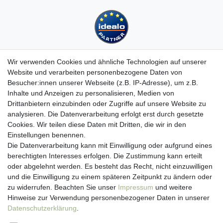
Wir verwenden Cookies und ähnliche Technologien auf unserer
Website und verarbeiten personenbezogene Daten von
Besucher:innen unserer Webseite (z.B. IP-Adresse), um z.B.
Kundenservice
Inhalte und Anzeigen zu personalisieren, Medien von
Drittanbietern einzubinden oder Zugriffe auf unsere Website zu
Hotline: 07452 - 847 162 0
analysieren. Die Datenverarbeitung erfolgt erst durch gesetzte
Kontakt
Cookies. Wir teilen diese Daten mit Dritten, die wir in den
Anmelden
Einstellungen benennen.
Registrieren
Die Datenverarbeitung kann mit Einwilligung oder aufgrund eines
Newsletter
berechtigten Interesses erfolgen. Die Zustimmung kann erteilt
Versand & Lieferung
oder abgelehnt werden. Es besteht das Recht, nicht einzuwilligen
Zahlungsarten
und die Einwilligung zu einem späteren Zeitpunkt zu ändern oder
viasalutis
zu widerrufen. Beachten Sie unser
Impressum
und weitere
Mehr zu viasalutis
Hinweise zur Verwendung personenbezogener Daten in unserer
Beratungscenter Haut
Daten­schutz­erklärung
.
Beratungscenter Haar