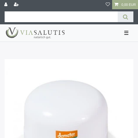
0,00 EUR
☰