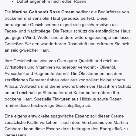
Duftet angenehm nach edlen Rosen
Die
Martina Gebhardt Rose Cream
bedient die Bedürfnisse von
trockener und sensibler Haut geradezu perfekt. Diese
beruhigende Gesichtscreme eignet sich gleichermaßen als
Tages- und Nachtpflege. Die Textur schützt die empfindliche Haut
gut gegen Wind, Wetter und andere witterungsbedingte Einflüsse.
Genießen Sie den wunderbaren Rosenduft und erfreuen Sie sich
an seidig-weicher Haut.
Ihre Gesichtshaut wird von Ölen guter Qualität und reich an
Wirkstoffen und Vitaminen wunderbar verwöhnt - Olivenöl,
Avocadoöl und Hagebuttenkernöl. Die Öle stammen aus dem
zertifizierten Demeter Anbau oder aus kontrolliert biologischem
Anbau. Wollwachs und Bienenwachs bieten der Haut ihren Schutz
an und reichhaltige Sheabutter und Kakaobutter nähren Ihre
trockene Haut. Spezielle Tinkturen aus Hibiskus sowie Rosen
runden diese hochwertige Gesichtspflege ab.
Eine eigens entwickelte spagyrische Essenz soll dieser Creme
zusätzliche Kräfte verleihen - nach dem Verständnis von Martina
Gebhardt kann diese Essenz dazu beitragen den Energiefluß zu
verbessern.