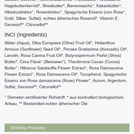
Hagebuttenkernöl*, Sheabutter*, Bienenwachs°, Kakaobutter°,
Hibiskustinktur°, Rosentinktur°, Spagyrische Essenz (von Rose°,
Gold, Silber, Sulfat), echtes ätherisches Rosenöl*, Vitamin E,
Geraniol**, Citronellol**
INCI (Ingredients)
Water (Aqua), Olea Europaea (Olive) Fruit Oil°, Helianthus
Annuus (Sunflower) Seed Oil°, Persea Gratissima (Avocado) Oil*,
Lanolin, Rosa Canina Fruit Oil*, Butyrospermum Parkii (Shea)
Butter*, Cera Flava° (Beeswax°), Theobroma Cacao (Cocoa)
Butter°, Hibiscus Sabdariffa Flower Extract°, Rosa Damascena
Flower Extract°, Rosa Damascena Oil*, Tocopherol, Spagyrische
Essenz von Rosa damascena (Rose) Flower°, Aurum, Argentum,
Sulfat, Geraniol**, Citronellol**
° Demeter-zertifizierter Rohstoff, * aus kontrolliert biologischem
Anbau, ** Bestandteil echter ätherischer Öle
Ähnliche Produkte