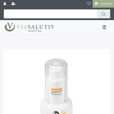
0,00 EUR
☰