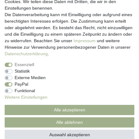
Anmelden
Cookies. Wir teilen diese Daten mit Dritten, die wir in den
Registrieren
Einstellungen benennen.
Newsletter
Die Datenverarbeitung kann mit Einwilligung oder aufgrund eines
Versand & Lieferung
berechtigten Interesses erfolgen. Die Zustimmung kann erteilt
Zahlungsarten
oder abgelehnt werden. Es besteht das Recht, nicht einzuwilligen
und die Einwilligung zu einem späteren Zeitpunkt zu ändern oder
viasalutis
zu widerrufen. Beachten Sie unser
Impressum
und weitere
Mehr zu viasalutis
Hinweise zur Verwendung personenbezogener Daten in unserer
Beratungscenter Haut
Daten­schutz­erklärung
.
Beratungscenter Haar
Essenziell
News
Statistik
Beliebte Produkte (Top 20)
Externe Medien
PayPal
Funktional
Weitere Einstellungen
Impressum
Daten­schutz­erklärung
AGB
Alle akzeptieren
Widerrufs­recht
Kontakt
Alle ablehnen
Auswahl akzeptieren