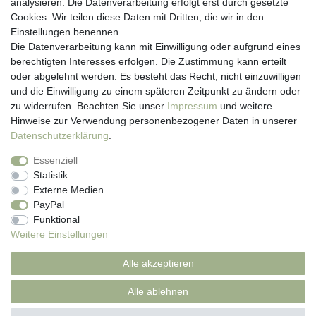
Kontakt
analysieren. Die Datenverarbeitung erfolgt erst durch gesetzte
Anmelden
Cookies. Wir teilen diese Daten mit Dritten, die wir in den
Registrieren
Einstellungen benennen.
Newsletter
Die Datenverarbeitung kann mit Einwilligung oder aufgrund eines
Versand & Lieferung
berechtigten Interesses erfolgen. Die Zustimmung kann erteilt
Zahlungsarten
oder abgelehnt werden. Es besteht das Recht, nicht einzuwilligen
und die Einwilligung zu einem späteren Zeitpunkt zu ändern oder
viasalutis
zu widerrufen. Beachten Sie unser
Impressum
und weitere
Mehr zu viasalutis
Hinweise zur Verwendung personenbezogener Daten in unserer
Beratungscenter Haut
Daten­schutz­erklärung
.
Beratungscenter Haar
Essenziell
News
Statistik
Beliebte Produkte (Top 20)
Externe Medien
PayPal
Funktional
Weitere Einstellungen
Impressum
Daten­schutz­erklärung
AGB
Alle akzeptieren
Widerrufs­recht
Kontakt
Alle ablehnen