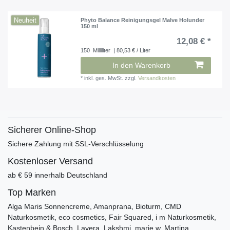
Neuheit
Phyto Balance Reinigungsgel Malve Holunder
150 ml
12,08 € *
150
Milliliter
| 80,53 € / Liter
In den Warenkorb
*
inkl. ges. MwSt.
zzgl.
Versandkosten
Sicherer Online-Shop
Sichere Zahlung mit SSL-Verschlüsselung
Kostenloser Versand
ab € 59 innerhalb Deutschland
Top Marken
Alga Maris Sonnencreme, Amanprana, Bioturm, CMD
Naturkosmetik, eco cosmetics, Fair Squared, i m Naturkosmetik,
Kastenbein & Bosch, Lavera, Lakshmi, marie w, Martina