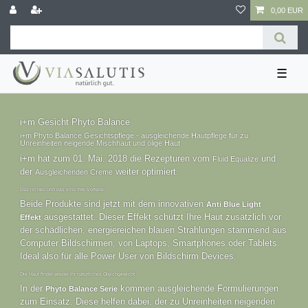
0,00 EUR
☰
i+m Gesicht Phyto Balance
i+m Phyto Balance Gesichtspflege - ausgleichende Hautpflege für zu
Unreinheiten neigende Mischhaut und ölige Haut
i+m hat zum 01. Mai. 2018 die Rezepturen vom
und
Fluid Equalize
der
weiter optimiert.
Ausgleichenden Creme
Das ist neu und das sind Ihre Vorteile:
Beide Produkte sind jetzt mit dem innovativen
Anti Blue Light
ausgestattet. Dieser Effekt
schützt Ihre Haut zusätzlich vor
Effekt
der schädlichen, energiereichen blauen Strahlungen stammend aus
Computer Bildschirmen, von Laptops, Smartphones oder Tablets.
Ideal also für alle Power User von Bildschirm Devices.
Die Haut findet wieder ihr natürliches Gleichgewicht
In der
kommen ausgleichende Formulierungen
Phyto Balance Serie
zum Einsatz. Diese helfen dabei, der zu Unreinheiten neigenden