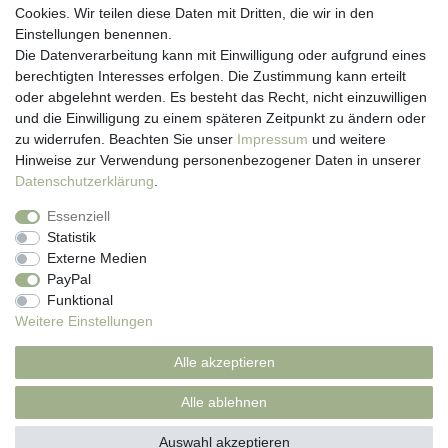
Anmelden
Cookies. Wir teilen diese Daten mit Dritten, die wir in den
Registrieren
Einstellungen benennen.
Newsletter
Die Datenverarbeitung kann mit Einwilligung oder aufgrund eines
Versand & Lieferung
berechtigten Interesses erfolgen. Die Zustimmung kann erteilt
Zahlungsarten
oder abgelehnt werden. Es besteht das Recht, nicht einzuwilligen
und die Einwilligung zu einem späteren Zeitpunkt zu ändern oder
viasalutis
zu widerrufen. Beachten Sie unser
Impressum
und weitere
Mehr zu viasalutis
Hinweise zur Verwendung personenbezogener Daten in unserer
Beratungscenter Haut
Daten­schutz­erklärung
.
Beratungscenter Haar
Essenziell
News
Statistik
Beliebte Produkte (Top 20)
Externe Medien
PayPal
Funktional
Weitere Einstellungen
Impressum
Daten­schutz­erklärung
AGB
Alle akzeptieren
Widerrufs­recht
Kontakt
Alle ablehnen
Auswahl akzeptieren