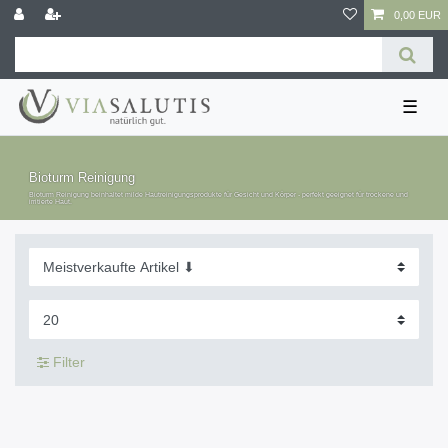
0,00 EUR
☰
Bioturm Reinigung
Bioturm Reinigung beinhaltet milde Hautreinigungsprodukte für Gesicht und Körper - perfekt geeignet für trockene und
irritierte Haut.
Filter