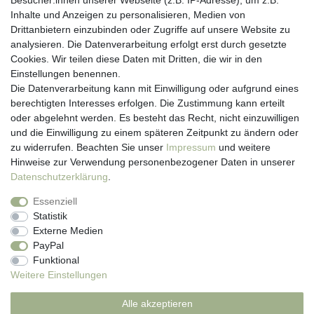
Besucher:innen unserer Webseite (z.B. IP-Adresse), um z.B.
Kundenservice
Inhalte und Anzeigen zu personalisieren, Medien von
Drittanbietern einzubinden oder Zugriffe auf unsere Website zu
Hotline: 07452 - 847 162 0
analysieren. Die Datenverarbeitung erfolgt erst durch gesetzte
Kontakt
Cookies. Wir teilen diese Daten mit Dritten, die wir in den
Anmelden
Einstellungen benennen.
Registrieren
Die Datenverarbeitung kann mit Einwilligung oder aufgrund eines
Newsletter
berechtigten Interesses erfolgen. Die Zustimmung kann erteilt
Versand & Lieferung
oder abgelehnt werden. Es besteht das Recht, nicht einzuwilligen
Zahlungsarten
und die Einwilligung zu einem späteren Zeitpunkt zu ändern oder
viasalutis
zu widerrufen. Beachten Sie unser
Impressum
und weitere
Mehr zu viasalutis
Hinweise zur Verwendung personenbezogener Daten in unserer
Beratungscenter Haut
Daten­schutz­erklärung
.
Beratungscenter Haar
Essenziell
News
Statistik
Beliebte Produkte (Top 20)
Externe Medien
PayPal
Funktional
Weitere Einstellungen
Impressum
Daten­schutz­erklärung
AGB
Alle akzeptieren