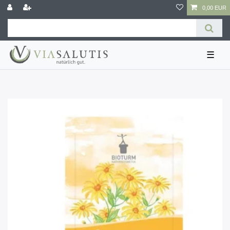
0,00 EUR
☰