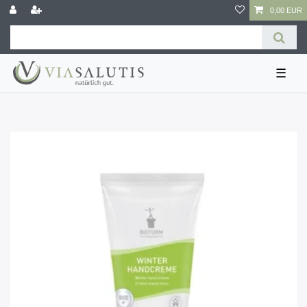
0,00 EUR
☰