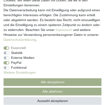
Cookies. Wir teilen diese Daten mit Dritten, die wir in den
Anmelden
Einstellungen benennen.
Registrieren
Die Datenverarbeitung kann mit Einwilligung oder aufgrund eines
Newsletter
berechtigten Interesses erfolgen. Die Zustimmung kann erteilt
Versand & Lieferung
oder abgelehnt werden. Es besteht das Recht, nicht einzuwilligen
Zahlungsarten
und die Einwilligung zu einem späteren Zeitpunkt zu ändern oder
viasalutis
zu widerrufen. Beachten Sie unser
Impressum
und weitere
Mehr zu viasalutis
Hinweise zur Verwendung personenbezogener Daten in unserer
Beratungscenter Haut
Daten­schutz­erklärung
.
Beratungscenter Haar
Essenziell
News
Statistik
Beliebte Produkte (Top 20)
Externe Medien
PayPal
Funktional
Weitere Einstellungen
Impressum
Daten­schutz­erklärung
AGB
Alle akzeptieren
Widerrufs­recht
Kontakt
Alle ablehnen
Auswahl akzeptieren