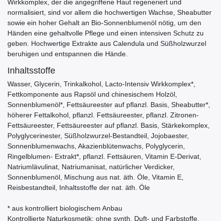
Wirkkomplex, der die angegriffene Haut regeneriert und
normalisiert, sind vor allem die hochwertigen Wachse, Sheabutter
sowie ein hoher Gehalt an Bio-Sonnenblumenöl nötig, um den
Händen eine gehaltvolle Pflege und einen intensiven Schutz zu
geben. Hochwertige Extrakte aus Calendula und Süßholzwurzel
beruhigen und entspannen die Hände.
Inhaltsstoffe
Wasser, Glycerin, Trinkalkohol, Lacto-Intensiv Wirkkomplex*,
Fettkomponente aus Rapsöl und chinesischem Holzöl,
Sonnenblumenöl*, Fettsäureester auf pflanzl. Basis, Sheabutter*,
höherer Fettalkohol, pflanzl. Fettsäureester, pflanzl. Zitronen-
Fettsäureester, Fettsäureester auf pflanzl. Basis, Stärkekomplex,
Polyglycerinester, Süßholzwurzel-Bestandteil, Jojobaester,
Sonnenblumenwachs, Akazienblütenwachs, Polyglycerin,
Ringelblumen- Extrakt*, pflanzl. Fettsäuren, Vitamin E-Derivat,
Natriumlävulinat, Natriumanisat, natürlicher Verdicker,
Sonnenblumenöl, Mischung aus nat. äth. Öle, Vitamin E,
Reisbestandteil, Inhaltsstoffe der nat. äth. Öle
* aus kontrolliert biologischem Anbau
Kontrollierte Naturkosmetik: ohne synth. Duft- und Farbstoffe,