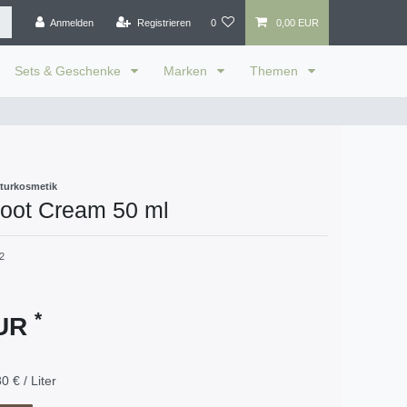
Anmelden
Registrieren
0
0,00 EUR
Sets & Geschenke
Marken
Themen
turkosmetik
oot Cream 50 ml
2
*
EUR
0 € / Liter