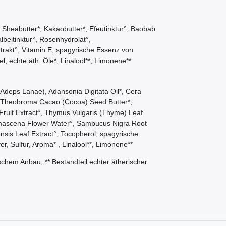
Sheabutter*, Kakaobutter*, Efeutinktur°, Baobab
albeitinktur°, Rosenhydrolat°,
trakt°, Vitamin E, spagyrische Essenz von
l, echte äth. Öle*, Linalool**, Limonene**
(Adeps Lanae), Adansonia Digitata Oil*, Cera
, Theobroma Cacao (Cocoa) Seed Butter*,
 Fruit Extract*, Thymus Vulgaris (Thyme) Leaf
 Damascena Flower Water°, Sambucus Nigra Root
nensis Leaf Extract°, Tocopherol, spagyrische
er, Sulfur, Aroma* , Linalool**, Limonene**
gischem Anbau, ** Bestandteil echter ätherischer