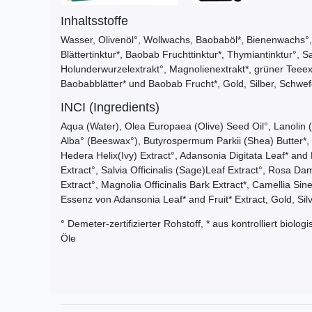
Inhaltsstoffe
Wasser, Olivenöl°, Wollwachs, Baobaböl*, Bienenwachs°, 
Blättertinktur*, Baobab Fruchttinktur*, Thymiantinktur°, S
Holunderwurzelextrakt°, Magnolienextrakt*, grüner Teeex
Baobabblätter* und Baobab Frucht*, Gold, Silber, Schwefe
INCI (Ingredients)
Aqua (Water), Olea Europaea (Olive) Seed Oil°, Lanolin 
Alba° (Beeswax°), Butyrospermum Parkii (Shea) Butter*
Hedera Helix(Ivy) Extract°, Adansonia Digitata Leaf* and
Extract°, Salvia Officinalis (Sage)Leaf Extract°, Rosa
Extract°, Magnolia Officinalis Bark Extract*, Camellia Si
Essenz von Adansonia Leaf* and Fruit* Extract, Gold, Silv
° Demeter-zertifizierter Rohstoff, * aus kontrolliert biolo
Öle