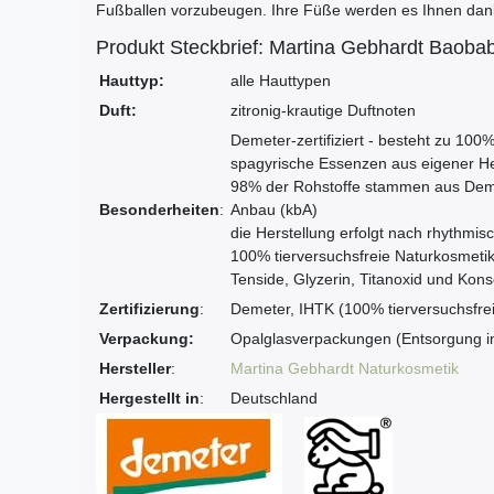
Fußballen vorzubeugen. Ihre Füße werden es Ihnen dan
Produkt Steckbrief: Martina Gebhardt Baoba
Hauttyp:
alle Hauttypen
Duft:
zitronig-krautige Duftnoten
Demeter-zertifiziert - besteht zu 100
spagyrische Essenzen aus eigener He
98% der Rohstoffe stammen aus Demet
Besonderheiten
:
Anbau (kbA)
die Herstellung erfolgt nach rhythmi
100% tierversuchsfreie Naturkosmetik
Tenside, Glyzerin, Titanoxid und Kons
Zertifizierung
:
Demeter, IHTK (100% tierversuchsfre
Verpackung:
Opalglasverpackungen (Entsorgung i
Hersteller
:
Martina Gebhardt Naturkosmetik
Hergestellt in
:
Deutschland