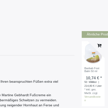
Ähnliche Prod
Baobab Foot
Balm 50 ml
10,74 € *
Ihren beanspruchten Füßen extra viel
50
Milliliter
|
214,80 € / Liter
*
inkl. ges.
MwSt.
zzgl.
die Martine Gebhardt Fußcreme ein
Versandkoste
er übermäßiges Schwitzen zu vermeiden.
n
ndung neigender Hornhaut an Ferse und