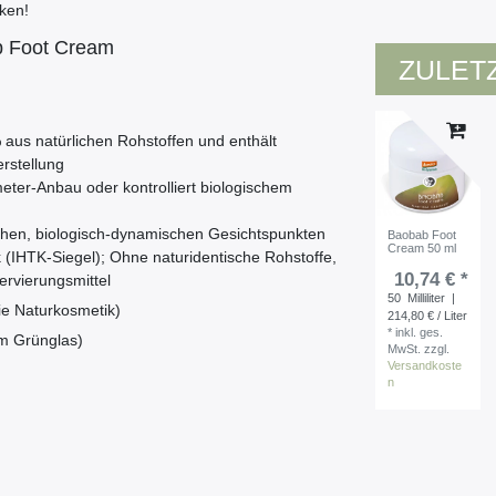
ken!
b Foot Cream
ZULET
% aus natürlichen Rohstoffen und enthält
rstellung
er-Anbau oder kontrolliert biologischem
schen, biologisch-dynamischen Gesichtspunkten
Baobab Foot
Cream 50 ml
 (IHTK-Siegel); Ohne naturidentische Rohstoffe,
10,74 € *
ervierungsmittel
50
Milliliter
|
ie Naturkosmetik)
214,80 € / Liter
*
inkl. ges.
m Grünglas)
MwSt.
zzgl.
Versandkoste
n