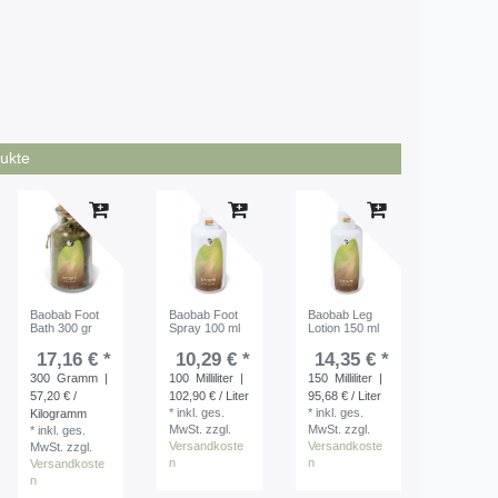
ukte
Baobab Foot
Baobab Foot
Baobab Leg
Bath 300 gr
Spray 100 ml
Lotion 150 ml
17,16 € *
10,29 € *
14,35 € *
300
Gramm
|
100
Milliliter
|
150
Milliliter
|
57,20 € /
102,90 € / Liter
95,68 € / Liter
*
inkl. ges.
*
inkl. ges.
Kilogramm
MwSt.
zzgl.
MwSt.
zzgl.
*
inkl. ges.
Versandkoste
Versandkoste
MwSt.
zzgl.
n
n
Versandkoste
n