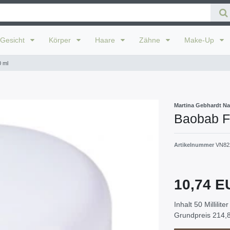
Gesicht
Körper
Haare
Zähne
Make-Up
 ml
Martina Gebhardt Na
Baobab F
Artikelnummer
VN82
10,74 
Inhalt
50
Milliliter
Grundpreis
214,8