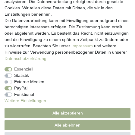
analysieren. Die Datenverarbeitung erfolgt erst durch gesetzte
Kontakt
Cookies. Wir teilen diese Daten mit Dritten, die wir in den
Anmelden
Einstellungen benennen.
Registrieren
Die Datenverarbeitung kann mit Einwilligung oder aufgrund eines
Newsletter
berechtigten Interesses erfolgen. Die Zustimmung kann erteilt
Versand & Lieferung
oder abgelehnt werden. Es besteht das Recht, nicht einzuwilligen
Zahlungsarten
und die Einwilligung zu einem späteren Zeitpunkt zu ändern oder
viasalutis
zu widerrufen. Beachten Sie unser
Impressum
und weitere
Mehr zu viasalutis
Hinweise zur Verwendung personenbezogener Daten in unserer
Beratungscenter Haut
Daten­schutz­erklärung
.
Beratungscenter Haar
Essenziell
News
Statistik
Beliebte Produkte (Top 20)
Externe Medien
PayPal
Funktional
Weitere Einstellungen
Impressum
Daten­schutz­erklärung
AGB
Alle akzeptieren
Widerrufs­recht
Kontakt
Alle ablehnen