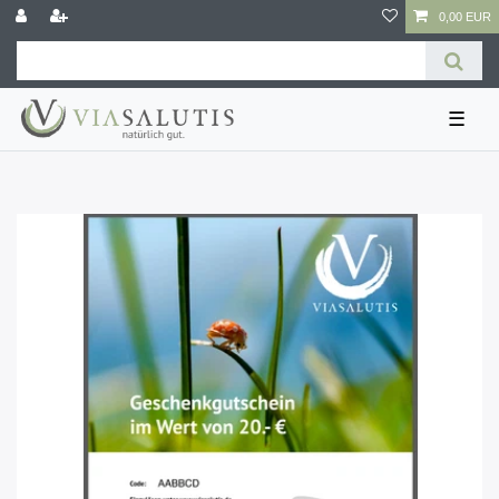
0,00 EUR
☰