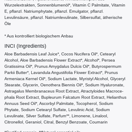
Wurzelextrakten, Sonnenblumenöl*, Vitamin C Palmitate, Vitamin
E, pflanzl. Natriumphytate, pflanzl. Emulgator, pflanzl.
Levulinsäure, pflanzl. Natriumlevulinate, Silbersulfat, ätherische
Öle
* Aus kontrolliert biologischem Anbau
INCI (Ingredients)
Aloe Barbadensis Leaf Juice*, Cocos Nucifera Oil*, Cetearyl
Alcohol, Aloe Barbadensis Flower Extract*, Alcohol*, Persea
Gratissima Oil*, Prunus Amygdalus Dulcis Oil*, Butyrospermum
Parkii Butter*, Lavandula Angustifolia Flower Extract*, Prunus
Armeniaca Kernel Oil*, Sodium Lactate, Myristyl Alcohol, Glyceryl
Stearate, Glycerin, Oenothera Biennis Oil*, Sodium Hyaluronate,
Astragalus Membranaceus Root Extract, Atractyloides Macroce-
phala Root Extract, Bupleurum Falcatum Root Extract, Helianthus
Annuus Seed Oil*, Ascorbyl Palmitate, Tocopherol, Sodium
Phytate, Sodium Cetearyl Sulfate, Levulinic Acid, Sodium
Levulinate, Silver Sulfate, Parfum**, Limonene, Linalool,
Citronellol, Geraniol, Citral, Benzyl Benzoate, Coumarin