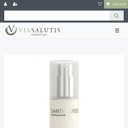
0,00 EUR
☰