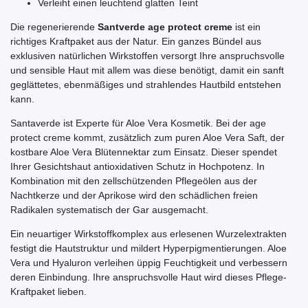
Verleiht einen leuchtend glatten Teint
Die regenerierende
Santverde age protect creme
ist ein
richtiges Kraftpaket aus der Natur. Ein ganzes Bündel aus
exklusiven natürlichen Wirkstoffen versorgt Ihre anspruchsvolle
und sensible Haut mit allem was diese benötigt, damit ein sanft
geglättetes, ebenmäßiges und strahlendes Hautbild entstehen
kann.
Santaverde ist Experte für Aloe Vera Kosmetik. Bei der age
protect creme kommt, zusätzlich zum puren Aloe Vera Saft, der
kostbare Aloe Vera Blütennektar zum Einsatz. Dieser spendet
Ihrer Gesichtshaut antioxidativen Schutz in Hochpotenz. In
Kombination mit den zellschützenden Pflegeölen aus der
Nachtkerze und der Aprikose wird den schädlichen freien
Radikalen systematisch der Gar ausgemacht.
Ein neuartiger Wirkstoffkomplex aus erlesenen Wurzelextrakten
festigt die Hautstruktur und mildert Hyperpigmentierungen. Aloe
Vera und Hyaluron verleihen üppig Feuchtigkeit und verbessern
deren Einbindung. Ihre anspruchsvolle Haut wird dieses Pflege-
Kraftpaket lieben.