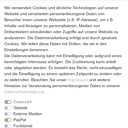
Wir verwenden Cookies und ähnliche Technologien auf unserer
Website und verarbeiten personenbezogene Daten von
Besucher:innen unserer Webseite (z.B. IP-Adresse), um z.B.
Kundenservice
Inhalte und Anzeigen zu personalisieren, Medien von
Drittanbietern einzubinden oder Zugriffe auf unsere Website zu
Hotline: 07452 - 847 162 0
analysieren. Die Datenverarbeitung erfolgt erst durch gesetzte
Kontakt
Cookies. Wir teilen diese Daten mit Dritten, die wir in den
Anmelden
Einstellungen benennen.
Registrieren
Die Datenverarbeitung kann mit Einwilligung oder aufgrund eines
Newsletter
berechtigten Interesses erfolgen. Die Zustimmung kann erteilt
Versand & Lieferung
oder abgelehnt werden. Es besteht das Recht, nicht einzuwilligen
Zahlungsarten
und die Einwilligung zu einem späteren Zeitpunkt zu ändern oder
viasalutis
zu widerrufen. Beachten Sie unser
Impressum
und weitere
Mehr zu viasalutis
Hinweise zur Verwendung personenbezogener Daten in unserer
Beratungscenter Haut
Daten­schutz­erklärung
.
Beratungscenter Haar
Essenziell
News
Statistik
Beliebte Produkte (Top 20)
Externe Medien
PayPal
Funktional