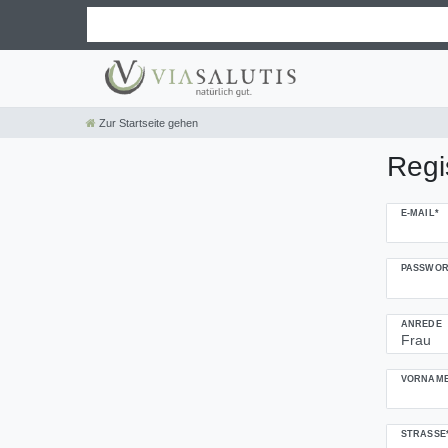
Zur Startseite gehen
Regi
Honig
E-MAIL*
registrieren
PASSWOR
ANREDE
VORNAME
STRASSE*