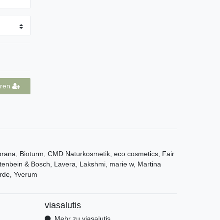
eren
ana, Bioturm, CMD Naturkosmetik, eco cosmetics, Fair
tenbein & Bosch, Lavera, Lakshmi, marie w, Martina
rde, Yverum
viasalutis
Mehr zu viasalutis