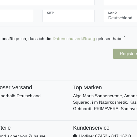
ORT*
LAND
*
 bestätige ich, dass ich die
Daten­schutz­erklärung
gelesen habe.
Registri
loser Versand
Top Marken
nnerhalb Deutschland
Alga Maris Sonnencreme, Amanpr
Squared, i m Naturkosmetik, Kas
Gebhardt, PRIMAVERA, Santave
teile
Kundenservice
nd sicher von Zuhause
Hotline: 07452 - 847 162 0