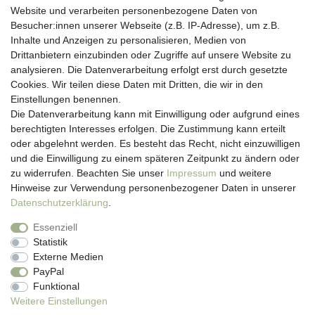
Website und verarbeiten personenbezogene Daten von
Besucher:innen unserer Webseite (z.B. IP-Adresse), um z.B.
Kundenservice
Inhalte und Anzeigen zu personalisieren, Medien von
Drittanbietern einzubinden oder Zugriffe auf unsere Website zu
Hotline: 07452 - 847 162 0
analysieren. Die Datenverarbeitung erfolgt erst durch gesetzte
Kontakt
Cookies. Wir teilen diese Daten mit Dritten, die wir in den
Anmelden
Einstellungen benennen.
Registrieren
Die Datenverarbeitung kann mit Einwilligung oder aufgrund eines
Newsletter
berechtigten Interesses erfolgen. Die Zustimmung kann erteilt
Versand & Lieferung
oder abgelehnt werden. Es besteht das Recht, nicht einzuwilligen
Zahlungsarten
und die Einwilligung zu einem späteren Zeitpunkt zu ändern oder
viasalutis
zu widerrufen. Beachten Sie unser
Impressum
und weitere
Mehr zu viasalutis
Hinweise zur Verwendung personenbezogener Daten in unserer
Beratungscenter Haut
Daten­schutz­erklärung
.
Beratungscenter Haar
Essenziell
News
Statistik
Beliebte Produkte (Top 20)
Externe Medien
PayPal
Funktional
Weitere Einstellungen
Impressum
Daten­schutz­erklärung
AGB