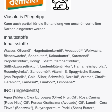
Viasalutis Pflegetipp
Kann auch partiell für die Behandlung von unschön verheilten
Narben eingesetzt werden.
Inhaltsstoffe
Inhaltsstoffe
Wasser, Olivenöl°, Hagebuttenkernöl*, Avocadoöl*, Wollwachs,
Bienenwachs°, Sheabutter*, Kakaobutter°, Karottenöl°,
Propolistinktur°, Honig°, Stiefmütterchentinktur°,
Süßholzwurzeltinktur°, Lindenblütentinktur°, Hamamelishydrolat°,
Rosenhydrolat°, Sanddornöl*, Vitamin E, Spagyrische Essenz
(von Propolis°, Gold, Silber, Schwefel), Neroliöl°, Aroma*, Citral**,
Geraniol**, Farnesol**, Linalool**, Limonene**
INCI (Ingredients)
Aqua (Water), Olea Europaea (Olive) Fruit Oil°, Rosa Canina
(Rose Hips) Oil*, Persea Gratissima (Avocado) Oil*, Lanolin, Cera
Flava° (Beeswax°), Butyrospermum Parkii (Shea) Butter*,