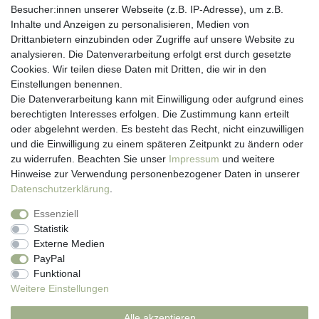
Besucher:innen unserer Webseite (z.B. IP-Adresse), um z.B.
Kundenservice
Inhalte und Anzeigen zu personalisieren, Medien von
Drittanbietern einzubinden oder Zugriffe auf unsere Website zu
Hotline: 07452 - 847 162 0
analysieren. Die Datenverarbeitung erfolgt erst durch gesetzte
Kontakt
Cookies. Wir teilen diese Daten mit Dritten, die wir in den
Anmelden
Einstellungen benennen.
Registrieren
Die Datenverarbeitung kann mit Einwilligung oder aufgrund eines
Newsletter
berechtigten Interesses erfolgen. Die Zustimmung kann erteilt
Versand & Lieferung
oder abgelehnt werden. Es besteht das Recht, nicht einzuwilligen
Zahlungsarten
und die Einwilligung zu einem späteren Zeitpunkt zu ändern oder
viasalutis
zu widerrufen. Beachten Sie unser
Impressum
und weitere
Mehr zu viasalutis
Hinweise zur Verwendung personenbezogener Daten in unserer
Beratungscenter Haut
Daten­schutz­erklärung
.
Beratungscenter Haar
Essenziell
News
Statistik
Beliebte Produkte (Top 20)
Externe Medien
PayPal
Funktional
Weitere Einstellungen
Impressum
Daten­schutz­erklärung
AGB
Alle akzeptieren