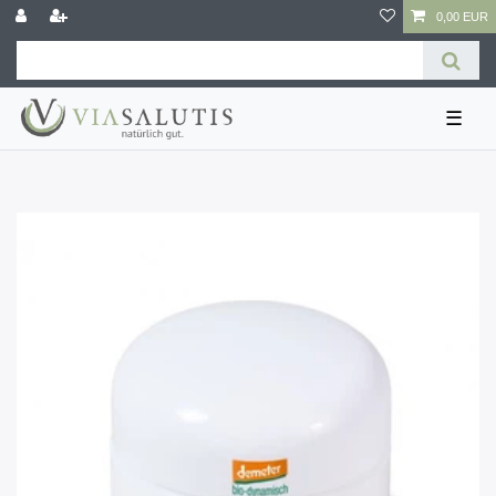
0,00 EUR
☰