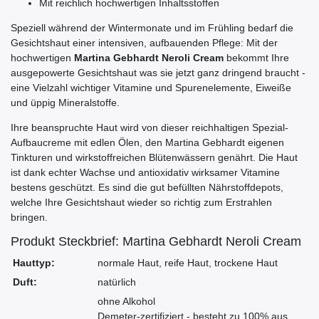
Mit reichlich hochwertigen Inhaltsstoffen
Speziell während der Wintermonate und im Frühling bedarf die
Gesichtshaut einer intensiven, aufbauenden Pflege: Mit der
hochwertigen
Martina Gebhardt Neroli Cream
bekommt Ihre
ausgepowerte Gesichtshaut was sie jetzt ganz dringend braucht -
eine Vielzahl wichtiger Vitamine und Spurenelemente, Eiweiße
und üppig Mineralstoffe.
Ihre beanspruchte Haut wird von dieser reichhaltigen Spezial-
Aufbaucreme mit edlen Ölen, den Martina Gebhardt eigenen
Tinkturen und wirkstoffreichen Blütenwässern genährt. Die Haut
ist dank echter Wachse und antioxidativ wirksamer Vitamine
bestens geschützt. Es sind die gut befüllten Nährstoffdepots,
welche Ihre Gesichtshaut wieder so richtig zum Erstrahlen
bringen.
Produkt Steckbrief: Martina Gebhardt Neroli Cream
Hauttyp:
normale Haut, reife Haut, trockene Haut
Duft:
natürlich
ohne Alkohol
Demeter-zertifiziert - besteht zu 100% aus