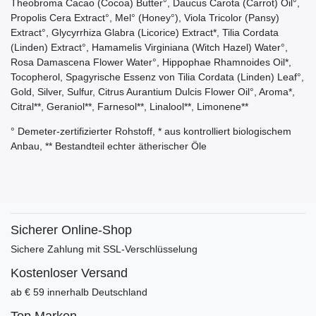
Theobroma Cacao (Cocoa) Butter°, Daucus Carota (Carrot) Oil°,
Propolis Cera Extract°, Mel° (Honey°), Viola Tricolor (Pansy)
Extract°, Glycyrrhiza Glabra (Licorice) Extract*, Tilia Cordata
(Linden) Extract°, Hamamelis Virginiana (Witch Hazel) Water°,
Rosa Damascena Flower Water°, Hippophae Rhamnoides Oil*,
Tocopherol, Spagyrische Essenz von Tilia Cordata (Linden) Leaf°,
Gold, Silver, Sulfur, Citrus Aurantium Dulcis Flower Oil°, Aroma*,
Citral**, Geraniol**, Farnesol**, Linalool**, Limonene**
° Demeter-zertifizierter Rohstoff, * aus kontrolliert biologischem
Anbau, ** Bestandteil echter ätherischer Öle
Sicherer Online-Shop
Sichere Zahlung mit SSL-Verschlüsselung
Kostenloser Versand
ab € 59 innerhalb Deutschland