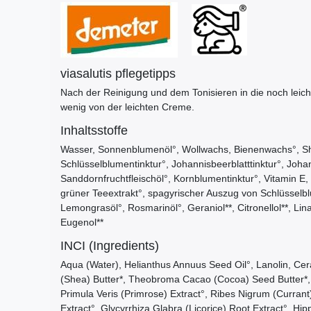
viasalutis pflegetipps
Nach der Reinigung und dem Tonisieren in die noch leich
wenig von der leichten Creme.
Inhaltsstoffe
Wasser, Sonnenblumenöl°, Wollwachs, Bienenwachs°, Shea
Schlüsselblumentinktur°, Johannisbeerblatttinktur°, Johan
Sanddornfruchtfleischöl°, Kornblumentinktur°, Vitamin E, 
grüner Teeextrakt°, spagyrischer Auszug von Schlüsselbl
Lemongrasöl°, Rosmarinöl°, Geraniol**, Citronellol**, Linal
Eugenol**
INCI (Ingredients)
Aqua (Water), Helianthus Annuus Seed Oil°, Lanolin, Ce
(Shea) Butter*, Theobroma Cacao (Cocoa) Seed Butter*, Me
Primula Veris (Primrose) Extract°, Ribes Nigrum (Currant)
Extract°, Glycyrrhiza Glabra (Licorice) Root Extract°, H