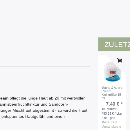
ZULET
Young & Active
Cream
Kleingröße 15
ream
pflegt die junge Haut ab 20 mit wertvollen
ml
7,40 € *
hannisbeerfruchttinktur und Sanddorn-
15
Milliliter
|
se junger Mischhaut abgestimmt - so wird die Haut
493,33 € / Liter
, entspanntes Hautgefühl und einen
*
inkl. ges.
MwSt.
zzgl.
Versandkoste