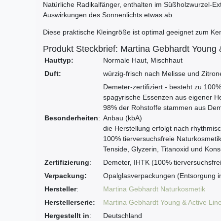
Natürliche Radikalfänger, enthalten im Süßholzwurzel-Ext
Auswirkungen des Sonnenlichts etwas ab.
Diese praktische Kleingröße ist optimal geeignet zum Ken
Produkt Steckbrief: Martina Gebhardt Young
Hauttyp:
Normale Haut, Mischhaut
Duft:
würzig-frisch nach Melisse und Zitro
Demeter-zertifiziert - besteht zu 100
spagyrische Essenzen aus eigener He
98% der Rohstoffe stammen aus Demet
Besonderheiten
:
Anbau (kbA)
die Herstellung erfolgt nach rhythmi
100% tierversuchsfreie Naturkosmetik
Tenside, Glyzerin, Titanoxid und Kons
Zertifizierung
:
Demeter, IHTK (100% tierversuchsfre
Verpackung:
Opalglasverpackungen (Entsorgung i
Hersteller
:
Martina Gebhardt Naturkosmetik
Herstellerserie:
Martina Gebhardt Young & Active Lin
Hergestellt in
:
Deutschland