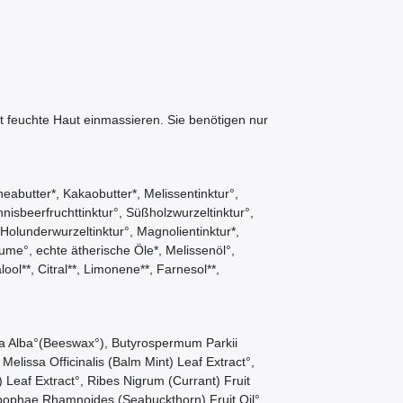
t feuchte Haut einmassieren. Sie benötigen nur
butter*, Kakaobutter*, Melissentinktur°,
nisbeerfruchttinktur°, Süßholzwurzeltinktur°,
Holunderwurzeltinktur°, Magnolientinktur*,
ume°, echte ätherische Öle*, Melissenöl°,
ool**, Citral**, Limonene**, Farnesol**,
ra Alba°(Beeswax°), Butyrospermum Parkii
lissa Officinalis (Balm Mint) Leaf Extract°,
 Leaf Extract°, Ribes Nigrum (Currant) Fruit
ippophae Rhamnoides (Seabuckthorn) Fruit Oil°,