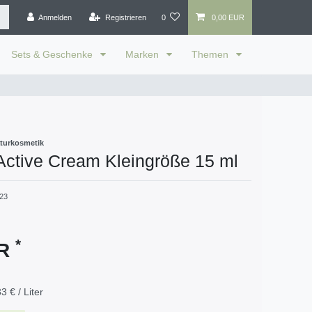
Anmelden
Registrieren
0
0,00 EUR
Sets & Geschenke
Marken
Themen
turkosmetik
Active Cream Kleingröße 15 ml
23
*
UR
3 € / Liter