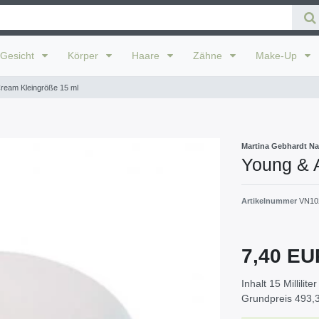
Gesicht
Körper
Haare
Zähne
Make-Up
Cream Kleingröße 15 ml
Martina Gebhardt Na
Young & 
Artikelnummer
VN10
7,40 E
Inhalt
15
Milliliter
Grundpreis
493,3