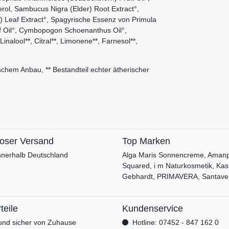
rol, Sambucus Nigra (Elder) Root Extract°,
ea) Leaf Extract°, Spagyrische Essenz von Primula
eaf Oil°, Cymbopogon Schoenanthus Oil°,
 Linalool**, Citral**, Limonene**, Farnesol**,
gischem Anbau, ** Bestandteil echter ätherischer
loser Versand
Top Marken
nnerhalb Deutschland
Alga Maris Sonnencreme, Amanpr
Squared, i m Naturkosmetik, Kas
Gebhardt, PRIMAVERA, Santave
teile
Kundenservice
nd sicher von Zuhause
Hotline: 07452 - 847 162 0