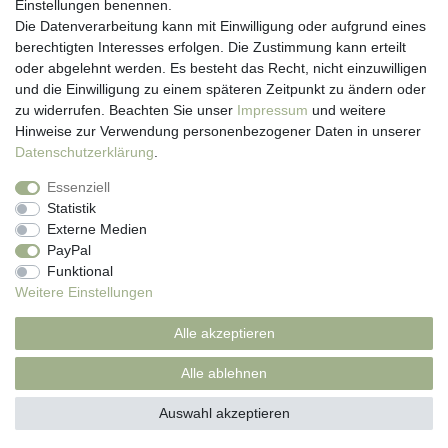
Registrieren
Einstellungen benennen.
Newsletter
Die Datenverarbeitung kann mit Einwilligung oder aufgrund eines
Versand & Lieferung
berechtigten Interesses erfolgen. Die Zustimmung kann erteilt
Zahlungsarten
oder abgelehnt werden. Es besteht das Recht, nicht einzuwilligen
und die Einwilligung zu einem späteren Zeitpunkt zu ändern oder
viasalutis
zu widerrufen. Beachten Sie unser
Impressum
und weitere
Mehr zu viasalutis
Hinweise zur Verwendung personenbezogener Daten in unserer
Beratungscenter Haut
Daten­schutz­erklärung
.
Beratungscenter Haar
Essenziell
News
Statistik
Beliebte Produkte (Top 20)
Externe Medien
PayPal
Funktional
Weitere Einstellungen
Impressum
Daten­schutz­erklärung
AGB
Alle akzeptieren
Widerrufs­recht
Kontakt
Alle ablehnen
Auswahl akzeptieren