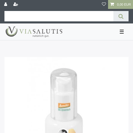
0,00 EUR
☰