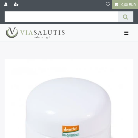
0,00 EUR
☰