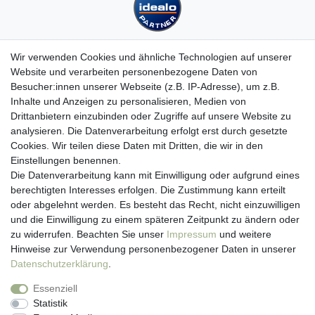
Wir verwenden Cookies und ähnliche Technologien auf unserer
Website und verarbeiten personenbezogene Daten von
Besucher:innen unserer Webseite (z.B. IP-Adresse), um z.B.
Kundenservice
Inhalte und Anzeigen zu personalisieren, Medien von
Drittanbietern einzubinden oder Zugriffe auf unsere Website zu
Hotline: 07452 - 847 162 0
analysieren. Die Datenverarbeitung erfolgt erst durch gesetzte
Kontakt
Cookies. Wir teilen diese Daten mit Dritten, die wir in den
Anmelden
Einstellungen benennen.
Registrieren
Die Datenverarbeitung kann mit Einwilligung oder aufgrund eines
Newsletter
berechtigten Interesses erfolgen. Die Zustimmung kann erteilt
Versand & Lieferung
oder abgelehnt werden. Es besteht das Recht, nicht einzuwilligen
Zahlungsarten
und die Einwilligung zu einem späteren Zeitpunkt zu ändern oder
viasalutis
zu widerrufen. Beachten Sie unser
Impressum
und weitere
Mehr zu viasalutis
Hinweise zur Verwendung personenbezogener Daten in unserer
Beratungscenter Haut
Daten­schutz­erklärung
.
Beratungscenter Haar
Essenziell
News
Statistik
Beliebte Produkte (Top 20)