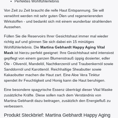
Perfektes Wohlfühlerlebnis
Von Zeit zu Zeit braucht die reife Haut Entspannung. Sie will
verwöhnt werden mit sehr guten Ölen und regenerierenden
Wirkstoffen - und bedankt sich mit einem wunderbar strahlenden
Aussehen.
Füllen Sie die Reservoirs Ihrer Gesichtshaut immer mal wieder
richtig auf und gönnen Sie sich dabei ein 15 minütiges
Wohlfühlerlebnis. Die
Martina Gebhardt Happy Aging Vital
Mask
ist hierzu perfekt geeignet: Ihre Gesichtshaut wird intensivst
gepflegt von einem ganzen Blumenstrauß üppig dosierter, edler
Öle - Olivenöl, Mandelöl, Nachtkerzenöl und Traubenkernöl sowie
Sanddornöl und Karottenöl. Reichhaltige Sheabutter sowie
Kakaobutter machen die Haut zart. Eine Aloe Vera Tinktur
spendet ihr Feuchtigkeit und Honig kann die Haut beruhigen.
Eine besondere spagyrische Essenz überträgt dieser Vital Maske
zusätzliche Kräfte. Diese sollen nach dem Verständnis von
Martina Gebhardt dazu beitragen, zusätzlich den Energiefluß zu
verbessern.
Produkt Steckbrief: Martina Gebhardt Happy Aging