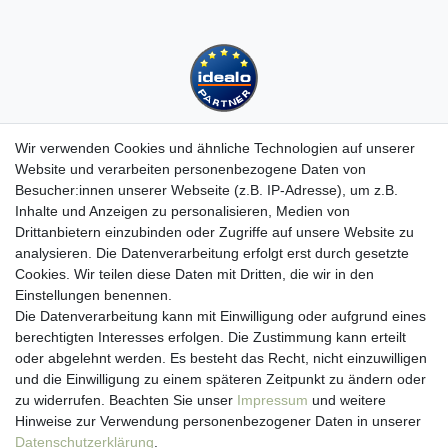
Wir verwenden Cookies und ähnliche Technologien auf unserer
Website und verarbeiten personenbezogene Daten von
Besucher:innen unserer Webseite (z.B. IP-Adresse), um z.B.
Kundenservice
Inhalte und Anzeigen zu personalisieren, Medien von
Drittanbietern einzubinden oder Zugriffe auf unsere Website zu
Hotline: 07452 - 847 162 0
analysieren. Die Datenverarbeitung erfolgt erst durch gesetzte
Kontakt
Cookies. Wir teilen diese Daten mit Dritten, die wir in den
Anmelden
Einstellungen benennen.
Registrieren
Die Datenverarbeitung kann mit Einwilligung oder aufgrund eines
Newsletter
berechtigten Interesses erfolgen. Die Zustimmung kann erteilt
Versand & Lieferung
oder abgelehnt werden. Es besteht das Recht, nicht einzuwilligen
Zahlungsarten
und die Einwilligung zu einem späteren Zeitpunkt zu ändern oder
viasalutis
zu widerrufen. Beachten Sie unser
Impressum
und weitere
Mehr zu viasalutis
Hinweise zur Verwendung personenbezogener Daten in unserer
Beratungscenter Haut
Daten­schutz­erklärung
.