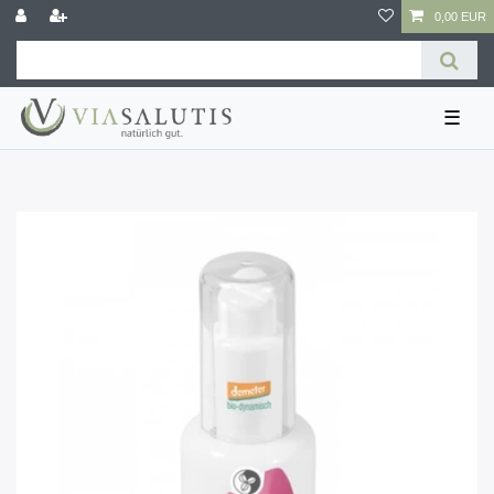
0,00 EUR
☰