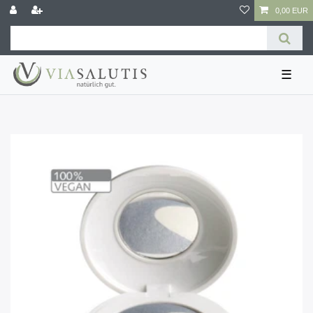
0,00 EUR
☰