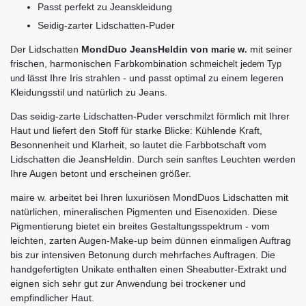
Passt perfekt zu Jeanskleidung
Seidig-zarter Lidschatten-Puder
Der Lidschatten
MondDuo JeansHeldin von
mit seiner
marie w.
frischen, harmonischen Farbkombination
schmeichelt
jedem Typ
lässt Ihre Iris strahlen - und passt optimal zu einem legeren
und
Kleidungsstil und natürlich zu Jeans.
Das seidig-zarte Lidschatten-Puder verschmilzt förmlich mit Ihrer
Haut und liefert den Stoff für starke Blicke: Kühlende Kraft,
Besonnenheit und Klarheit, so lautet die Farbbotschaft vom
Lidschatten die JeansHeldin. Durch sein sanftes Leuchten werden
Ihre Augen betont und erscheinen größer.
maire w. arbeitet bei Ihren luxuriösen MondDuos Lidschatten mit
natürlichen, mineralischen Pigmenten und Eisenoxiden. Diese
Pigmentierung bietet ein breites Gestaltungsspektrum - vom
leichten, zarten Augen-Make-up beim dünnen einmaligen Auftrag
bis zur intensiven Betonung durch mehrfaches Auftragen. Die
handgefertigten Unikate enthalten einen Sheabutter-Extrakt und
eignen sich sehr gut zur Anwendung bei trockener und
empfindlicher Haut.