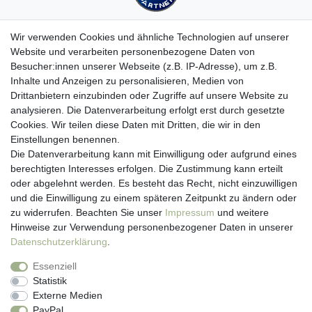
Wir verwenden Cookies und ähnliche Technologien auf unserer
Website und verarbeiten personenbezogene Daten von
Besucher:innen unserer Webseite (z.B. IP-Adresse), um z.B.
Kundenservice
Inhalte und Anzeigen zu personalisieren, Medien von
Drittanbietern einzubinden oder Zugriffe auf unsere Website zu
Hotline: 07452 - 847 162 0
analysieren. Die Datenverarbeitung erfolgt erst durch gesetzte
Kontakt
Cookies. Wir teilen diese Daten mit Dritten, die wir in den
Anmelden
Einstellungen benennen.
Registrieren
Die Datenverarbeitung kann mit Einwilligung oder aufgrund eines
Newsletter
berechtigten Interesses erfolgen. Die Zustimmung kann erteilt
Versand & Lieferung
oder abgelehnt werden. Es besteht das Recht, nicht einzuwilligen
Zahlungsarten
und die Einwilligung zu einem späteren Zeitpunkt zu ändern oder
viasalutis
zu widerrufen. Beachten Sie unser
Impressum
und weitere
Mehr zu viasalutis
Hinweise zur Verwendung personenbezogener Daten in unserer
Beratungscenter Haut
Daten­schutz­erklärung
.
Beratungscenter Haar
Essenziell
News
Statistik
Beliebte Produkte (Top 20)
Externe Medien
PayPal