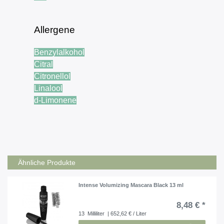
Allergene
Benzylalkohol
Citral
Citronellol
Linalool
d-Limonene
Ähnliche Produkte
Intense Volumizing Mascara Black 13 ml
8,48 € *
13
Milliliter
| 652,62 € / Liter