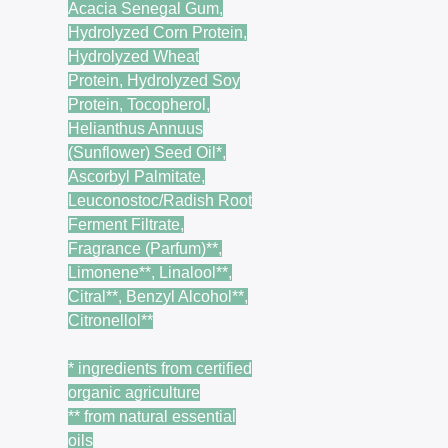
Acacia Senegal Gum,
Hydrolyzed Corn Protein,
Hydrolyzed Wheat
Protein, Hydrolyzed Soy
Protein, Tocopherol,
Helianthus Annuus
(Sunflower) Seed Oil*,
Ascorbyl Palmitate,
Leuconostoc/Radish Root
Ferment Filtrate,
Fragrance (Parfum)**,
Limonene**, Linalool**,
Citral**, Benzyl Alcohol**,
Citronellol**
* ingredients from certified
organic agriculture
** from natural essential
oils