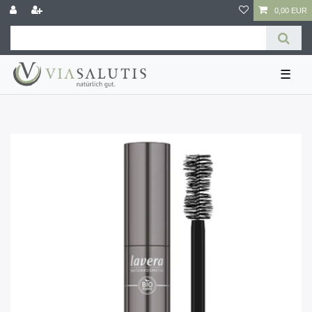
0,00 EUR
☰