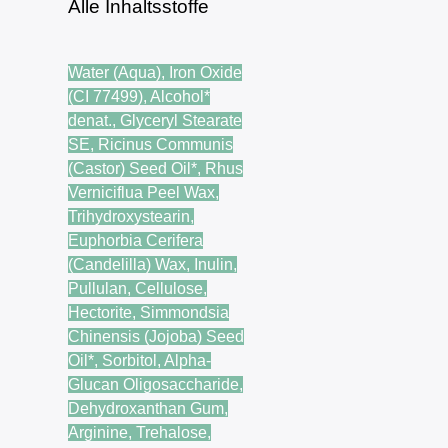
Alle Inhaltsstoffe
Water (Aqua), Iron Oxide
(CI 77499), Alcohol*
denat., Glyceryl Stearate
SE, Ricinus Communis
(Castor) Seed Oil*, Rhus
Verniciflua Peel Wax,
Trihydroxystearin,
Euphorbia Cerifera
(Candelilla) Wax, Inulin,
Pullulan, Cellulose,
Hectorite, Simmondsia
Chinensis (Jojoba) Seed
Oil*, Sorbitol, Alpha-
Glucan Oligosaccharide,
Dehydroxanthan Gum,
Arginine, Trehalose,