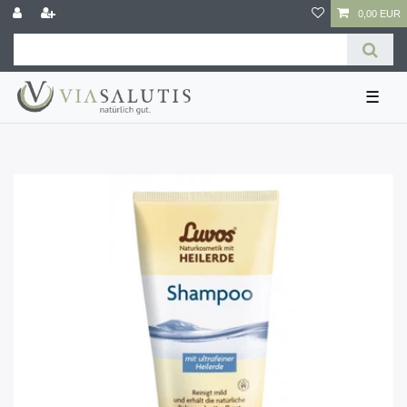
0,00 EUR
☰