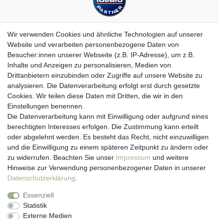
Wir verwenden Cookies und ähnliche Technologien auf unserer
Website und verarbeiten personenbezogene Daten von
Besucher:innen unserer Webseite (z.B. IP-Adresse), um z.B.
Kundenservice
Inhalte und Anzeigen zu personalisieren, Medien von
Drittanbietern einzubinden oder Zugriffe auf unsere Website zu
Hotline: 07452 - 847 162 0
analysieren. Die Datenverarbeitung erfolgt erst durch gesetzte
Kontakt
Cookies. Wir teilen diese Daten mit Dritten, die wir in den
Anmelden
Einstellungen benennen.
Registrieren
Die Datenverarbeitung kann mit Einwilligung oder aufgrund eines
Newsletter
berechtigten Interesses erfolgen. Die Zustimmung kann erteilt
Versand & Lieferung
oder abgelehnt werden. Es besteht das Recht, nicht einzuwilligen
Zahlungsarten
und die Einwilligung zu einem späteren Zeitpunkt zu ändern oder
viasalutis
zu widerrufen. Beachten Sie unser
Impressum
und weitere
Mehr zu viasalutis
Hinweise zur Verwendung personenbezogener Daten in unserer
Beratungscenter Haut
Daten­schutz­erklärung
.
Beratungscenter Haar
Essenziell
News
Statistik
Beliebte Produkte (Top 20)
Externe Medien