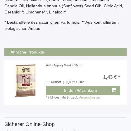
Canola Oil, Helianthus Annuus (Sunﬂower) Seed Oil*, Citric Acid,
Geraniol**; Limonene**, Linalool**
* Bestandteile des natürlichen Parfümöls, ** Aus kontrolliertem
biologischen Anbau
Ähnliche Produkte
Anti-Aging Maske 15 ml
1,43 € *
15
Milliliter
| 95,40 € / Liter
In den Warenkorb
*
inkl. ges. MwSt.
zzgl.
Versandkosten
Sicherer Online-Shop