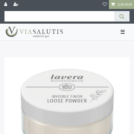
0,00 EUR
☰