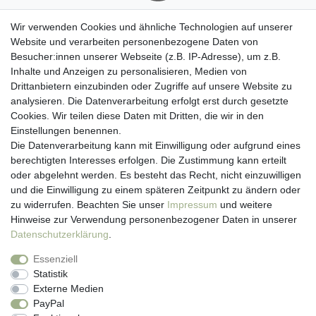
Wir verwenden Cookies und ähnliche Technologien auf unserer
Website und verarbeiten personenbezogene Daten von
Besucher:innen unserer Webseite (z.B. IP-Adresse), um z.B.
Kundenservice
Inhalte und Anzeigen zu personalisieren, Medien von
Drittanbietern einzubinden oder Zugriffe auf unsere Website zu
Hotline: 07452 - 847 162 0
analysieren. Die Datenverarbeitung erfolgt erst durch gesetzte
Kontakt
Cookies. Wir teilen diese Daten mit Dritten, die wir in den
Anmelden
Einstellungen benennen.
Registrieren
Die Datenverarbeitung kann mit Einwilligung oder aufgrund eines
Newsletter
berechtigten Interesses erfolgen. Die Zustimmung kann erteilt
Versand & Lieferung
oder abgelehnt werden. Es besteht das Recht, nicht einzuwilligen
Zahlungsarten
und die Einwilligung zu einem späteren Zeitpunkt zu ändern oder
viasalutis
zu widerrufen. Beachten Sie unser
Impressum
und weitere
Mehr zu viasalutis
Hinweise zur Verwendung personenbezogener Daten in unserer
Beratungscenter Haut
Daten­schutz­erklärung
.
Beratungscenter Haar
Essenziell
News
Statistik
Beliebte Produkte (Top 20)
Externe Medien
PayPal