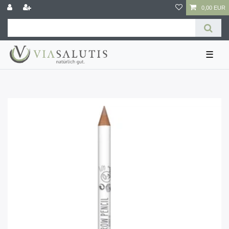
0,00 EUR
☰